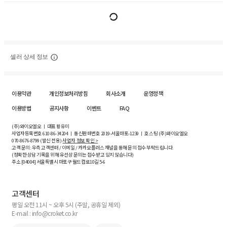
셀러 상세 정보
이용약관
개인정보처리방침
회사소개
운영정책
이용방법
공지사항
이벤트
FAQ
(주)와이오엘오 ㅣ 대표 황유미
사업자등록번호
610-86-34204
ㅣ 통신판매번호 2019-서울마포-1239 ㅣ 호스팅 (주)와이오엘오
070-8676-8799 (발신 전용)
사업자 정보 확인 >
고객 문의: 우측 고객센터 / 이메일 / 카카오플러스 채널을 통해 문의 접수 부탁드립니다.
(정확한 상담 기록을 위해 유선상 문의는 접수받고 있지 않습니다)
주소 [
04004
] 서울특별시 마포구 월드컵로10길
5-6
고객센터
평일 오전 11시 ~ 오후 5시 (주말, 공휴일 제외)
E-mail : info@croket.co.kr