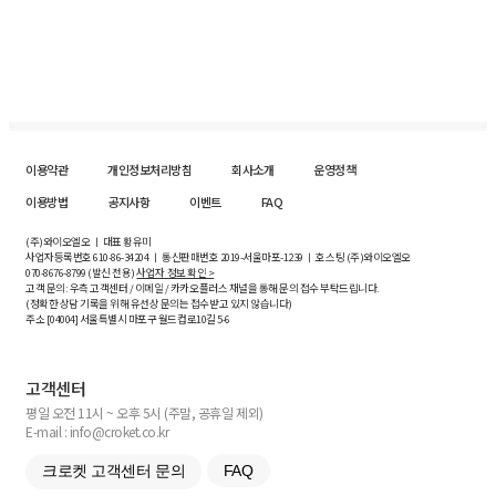
이용약관
개인정보처리방침
회사소개
운영정책
이용방법
공지사항
이벤트
FAQ
(주)와이오엘오 ㅣ 대표 황유미
사업자등록번호
610-86-34204
ㅣ 통신판매번호 2019-서울마포-1239 ㅣ 호스팅 (주)와이오엘오
070-8676-8799 (발신 전용)
사업자 정보 확인 >
고객 문의: 우측 고객센터 / 이메일 / 카카오플러스 채널을 통해 문의 접수 부탁드립니다.
(정확한 상담 기록을 위해 유선상 문의는 접수받고 있지 않습니다)
주소 [
04004
] 서울특별시 마포구 월드컵로10길
5-6
고객센터
평일 오전 11시 ~ 오후 5시 (주말, 공휴일 제외)
E-mail : info@croket.co.kr
크로켓 고객센터 문의
FAQ