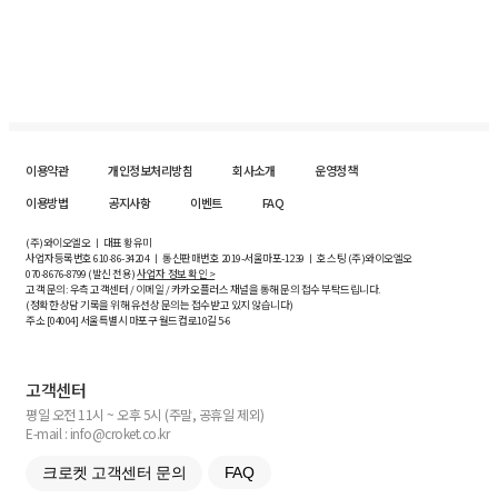
이용약관
개인정보처리방침
회사소개
운영정책
이용방법
공지사항
이벤트
FAQ
(주)와이오엘오 ㅣ 대표 황유미
사업자등록번호
610-86-34204
ㅣ 통신판매번호 2019-서울마포-1239 ㅣ 호스팅 (주)와이오엘오
070-8676-8799 (발신 전용)
사업자 정보 확인 >
고객 문의: 우측 고객센터 / 이메일 / 카카오플러스 채널을 통해 문의 접수 부탁드립니다.
(정확한 상담 기록을 위해 유선상 문의는 접수받고 있지 않습니다)
주소 [
04004
] 서울특별시 마포구 월드컵로10길
5-6
고객센터
평일 오전 11시 ~ 오후 5시 (주말, 공휴일 제외)
E-mail : info@croket.co.kr
크로켓 고객센터 문의
FAQ