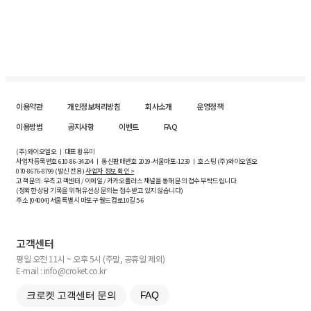
이용약관
개인정보처리방침
회사소개
운영정책
이용방법
공지사항
이벤트
FAQ
(주)와이오엘오 ㅣ 대표 황유미
사업자등록번호
610-86-34204
ㅣ 통신판매번호 2019-서울마포-1239 ㅣ 호스팅 (주)와이오엘오
070-8676-8799 (발신 전용)
사업자 정보 확인 >
고객 문의: 우측 고객센터 / 이메일 / 카카오플러스 채널을 통해 문의 접수 부탁드립니다.
(정확한 상담 기록을 위해 유선상 문의는 접수받고 있지 않습니다)
주소 [
04004
] 서울특별시 마포구 월드컵로10길
5-6
고객센터
평일 오전 11시 ~ 오후 5시 (주말, 공휴일 제외)
E-mail : info@croket.co.kr
크로켓 고객센터 문의
FAQ