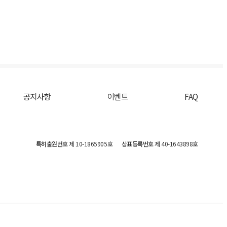
공지사항
이벤트
FAQ
특허출원번호
제 10-1865905호
상표등록번호
제 40-1643898호