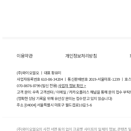
이용약관
개인정보처리방침
(주)와이오엘오 ㅣ 대표 황유미
사업자등록번호
610-86-34204
ㅣ 통신판매번호 2019-서울마포-1239 ㅣ 호
070-8676-8799 (발신 전용)
사업자 정보 확인 >
고객 문의: 우측 고객센터 / 이메일 / 카카오플러스 채널을 통해 문의 접수 부
(정확한 상담 기록을 위해 유선상 문의는 접수받고 있지 않습니다)
주소 [
04004
] 서울특별시 마포구 월드컵로10길
5-6
(주)와이오엘오의 사전 서면 동의 없이 크로켓 사이트의 일체의 정보, 콘텐츠 및 