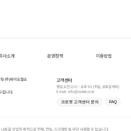
회사소개
운영정책
이용방법
스팅 (주)와이오엘오
고객센터
평일 오전 11시 ~ 오후 5시 (주말, 공휴일 제외)
E-mail : info@croket.co.kr
탁드립니다.
크로켓 고객센터 문의
FAQ
UI등을 상업적 목적으로 전재, 전송, 스크래핑 등 무단 사용할 수 없습니다.