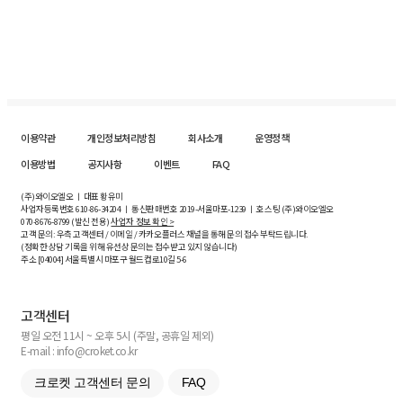
이용약관
개인정보처리방침
회사소개
운영정책
이용방법
공지사항
이벤트
FAQ
(주)와이오엘오 ㅣ 대표 황유미
사업자등록번호
610-86-34204
ㅣ 통신판매번호 2019-서울마포-1239 ㅣ 호스팅 (주)와이오엘오
070-8676-8799 (발신 전용)
사업자 정보 확인 >
고객 문의: 우측 고객센터 / 이메일 / 카카오플러스 채널을 통해 문의 접수 부탁드립니다.
(정확한 상담 기록을 위해 유선상 문의는 접수받고 있지 않습니다)
주소 [
04004
] 서울특별시 마포구 월드컵로10길
5-6
고객센터
평일 오전 11시 ~ 오후 5시 (주말, 공휴일 제외)
E-mail : info@croket.co.kr
크로켓 고객센터 문의
FAQ