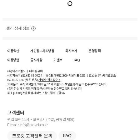
셀러 상세 정보
이용약관
개인정보처리방침
회사소개
운영정책
이용방법
공지사항
이벤트
FAQ
(주)와이오엘오 ㅣ 대표 황유미
사업자등록번호
610-86-34204
ㅣ 통신판매번호 2019-서울마포-1239 ㅣ 호스팅 (주)와이오엘오
070-8676-8799 (발신 전용)
사업자 정보 확인 >
고객 문의: 우측 고객센터 / 이메일 / 카카오플러스 채널을 통해 문의 접수 부탁드립니다.
(정확한 상담 기록을 위해 유선상 문의는 접수받고 있지 않습니다)
주소 [
04004
] 서울특별시 마포구 월드컵로10길
5-6
고객센터
평일 오전 11시 ~ 오후 5시 (주말, 공휴일 제외)
E-mail : info@croket.co.kr
크로켓 고객센터 문의
FAQ