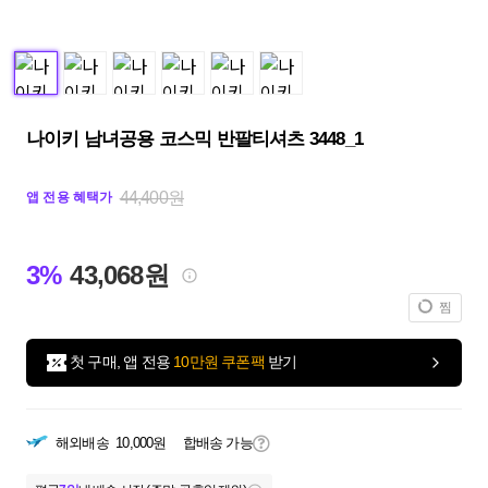
나이키 남녀공용 코스믹 반팔티셔츠 3448_1
44,400원
앱 전용 혜택가
3%
43,068원
찜
첫 구매, 앱 전용
10만원 쿠폰팩
받기
해외배송
10,000원
합배송 가능