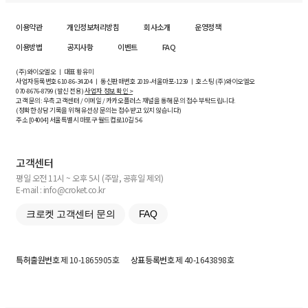
이용약관
개인정보처리방침
회사소개
운영정책
이용방법
공지사항
이벤트
FAQ
(주)와이오엘오 ㅣ 대표 황유미
사업자등록번호
610-86-34204
ㅣ 통신판매번호 2019-서울마포-1239 ㅣ 호스팅 (주)와이오엘오
070-8676-8799 (발신 전용)
사업자 정보 확인 >
고객 문의: 우측 고객센터 / 이메일 / 카카오플러스 채널을 통해 문의 접수 부탁드립니다.
(정확한 상담 기록을 위해 유선상 문의는 접수받고 있지 않습니다)
주소 [
04004
] 서울특별시 마포구 월드컵로10길
5-6
고객센터
평일 오전 11시 ~ 오후 5시 (주말, 공휴일 제외)
E-mail : info@croket.co.kr
크로켓 고객센터 문의
FAQ
특허출원번호
제 10-1865905호
상표등록번호
제 40-1643898호