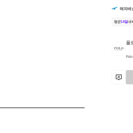
해외배
평균
14일
내 
폴
Polo