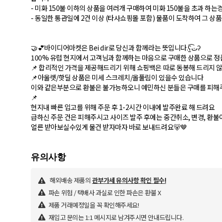
- 미화 150불 이하의 상품을 여러개 구매하여 미화 150불을 초과 하는
- 동일한 통관일에 2건 이상 (타사쇼핑몰 포함) 물품이 도착하여 그 상품
🤝💕바이디어마켓은 Bei dir로 당신과 함께라는 뜻입니다.ʕت̫͡ʔ
100% 유럽 현지에서 고객님과 함께하는 마음으로 구매한 상품으로 정품
📌 합리적인 가격을 제공해드리기 위해 쇼핑백은 따로 동봉해 드리지
📌아울렛/핫딜 상품은 미세 스크레치/올풀림이 있을수 있습니다
이와 같은부분으로 환불은 불가능하오니 예민하신 분들은 구매를 피
📌
현지내 빠른 입고를 위해 주문 후 1-2시간 이내에 발주완료 해 드려요
급하신 주문 건은 피해주시고 사이즈 발주 후에는 중간취소, 변경, 환
얼른 받아보실수있게 물건 받자마자 바로 보내드려요🐻🤎
해외배송 제품의
관부가세 유의사항 확인 필수!
파손 위험 / 택배사 과실로 인한 파손은 환불 X
제품 거래예정일을 꼭 확인해주세요!
재입고 문의는 1:1 메시지로 남겨주시면 안내드립니다.