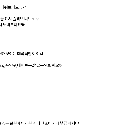
 나눠보아요◡̈⋆*
울 캐시 슬리브 니트 ✨✨
서 보내드려요💝
정해보이는 매력적인 아이템
죠?,,꾸안꾸,데이트룩,출근룩으로 쵝오✨
는 경우 관부가세가 부과 되면 소비자가 부담 하셔야