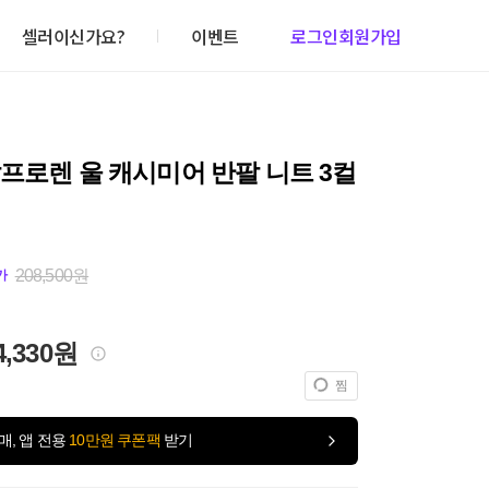
셀러이신가요?
이벤트
로그인
회원가입
프로렌 울 캐시미어 반팔 니트 3컬
208,500원
가
4,330원
찜
매, 앱 전용
10만원 쿠폰팩
받기