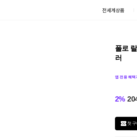
전세계상품
폴로 랄
러
앱 전용 혜택
2%
20
첫 구