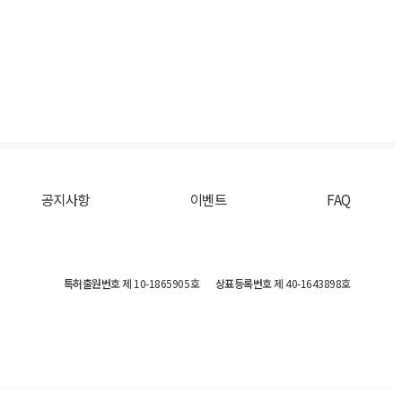
공지사항
이벤트
FAQ
특허출원번호
제 10-1865905호
상표등록번호
제 40-1643898호