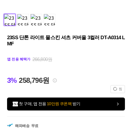
23SS 단톤 라이트 몰스킨 셔츠 커버올 3컬러 DT-A0314 L
MF
266,800원
앱 전용 혜택가
3%
258,796원
찜
첫 구매, 앱 전용
10만원 쿠폰팩
받기
해외배송
무료