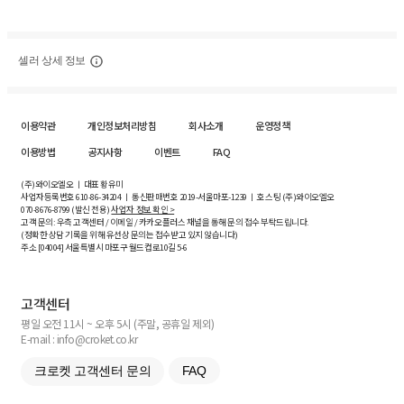
셀러 상세 정보
이용약관
개인정보처리방침
회사소개
운영정책
이용방법
공지사항
이벤트
FAQ
(주)와이오엘오 ㅣ 대표 황유미
사업자등록번호
610-86-34204
ㅣ 통신판매번호 2019-서울마포-1239 ㅣ 호스팅 (주)와이오엘오
070-8676-8799 (발신 전용)
사업자 정보 확인 >
고객 문의: 우측 고객센터 / 이메일 / 카카오플러스 채널을 통해 문의 접수 부탁드립니다.
(정확한 상담 기록을 위해 유선상 문의는 접수받고 있지 않습니다)
주소 [
04004
] 서울특별시 마포구 월드컵로10길
5-6
고객센터
평일 오전 11시 ~ 오후 5시 (주말, 공휴일 제외)
E-mail : info@croket.co.kr
크로켓 고객센터 문의
FAQ