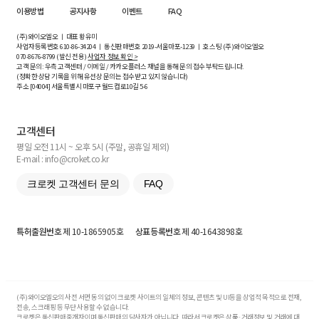
이용방법
공지사항
이벤트
FAQ
(주)와이오엘오 ㅣ 대표 황유미
사업자등록번호
610-86-34204
ㅣ 통신판매번호 2019-서울마포-1239 ㅣ 호스팅 (주)와이오엘오
070-8676-8799 (발신 전용)
사업자 정보 확인 >
고객 문의: 우측 고객센터 / 이메일 / 카카오플러스 채널을 통해 문의 접수 부탁드립니다.
(정확한 상담 기록을 위해 유선상 문의는 접수받고 있지 않습니다)
주소 [
04004
] 서울특별시 마포구 월드컵로10길
5-6
고객센터
평일 오전 11시 ~ 오후 5시 (주말, 공휴일 제외)
E-mail : info@croket.co.kr
크로켓 고객센터 문의
FAQ
특허출원번호
제 10-1865905호
상표등록번호
제 40-1643898호
(주)와이오엘오의 사전 서면 동의 없이 크로켓 사이트의 일체의 정보, 콘텐츠 및 UI등을 상업적 목적으로 전재,
전송, 스크래핑 등 무단 사용할 수 없습니다.
크로켓은 통신판매중개자이며 통신판매의 당사자가 아닙니다. 따라서 크로켓은 상품·거래정보 및 거래에 대