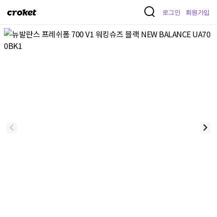
크
로그인
회원가입
로
켓