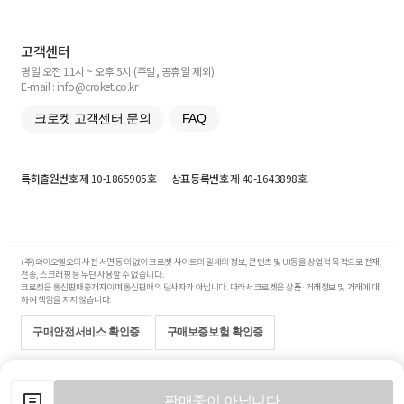
고객센터
평일 오전 11시 ~ 오후 5시 (주말, 공휴일 제외)
E-mail : info@croket.co.kr
크로켓 고객센터 문의
FAQ
특허출원번호
제 10-1865905호
상표등록번호
제 40-1643898호
(주)와이오엘오의 사전 서면 동의 없이 크로켓 사이트의 일체의 정보, 콘텐츠 및 UI등을 상업적 목적으로 전재,
전송, 스크래핑 등 무단 사용할 수 없습니다.
크로켓은 통신판매중개자이며 통신판매의 당사자가 아닙니다. 따라서 크로켓은 상품·거래정보 및 거래에 대
하여 책임을 지지 않습니다.
구매안전서비스 확인증
구매보증보험 확인증
Copyright© 2017-2026 YOLO Co, Ltd. All rights reserved.
판매중이 아닙니다.