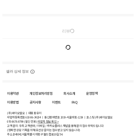
리뷰
셀러 상세 정보
이용약관
개인정보처리방침
회사소개
운영정책
이용방법
공지사항
이벤트
FAQ
(주)와이오엘오 ㅣ 대표 황유미
사업자등록번호
610-86-34204
ㅣ 통신판매번호 2019-서울마포-1239 ㅣ 호스팅 (주)와이오엘오
070-8676-8799 (발신 전용)
사업자 정보 확인 >
고객 문의: 우측 고객센터 / 이메일 / 카카오플러스 채널을 통해 문의 접수 부탁드립니다.
(정확한 상담 기록을 위해 유선상 문의는 접수받고 있지 않습니다)
주소 [
04004
] 서울특별시 마포구 월드컵로10길
5-6