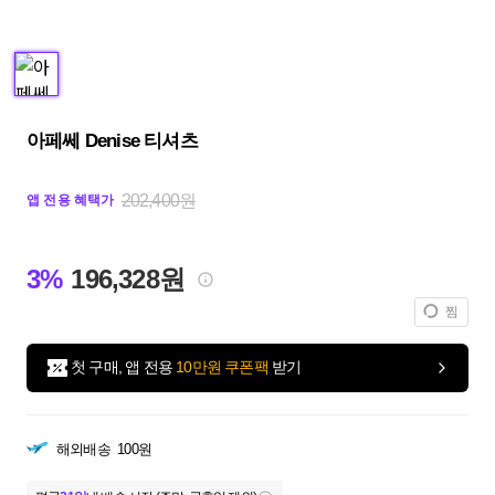
아페쎄 Denise 티셔츠
202,400원
앱 전용 혜택가
3%
196,328원
찜
첫 구매, 앱 전용
10만원 쿠폰팩
받기
해외배송
100원