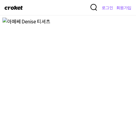
크
로그인
회원가입
로
켓