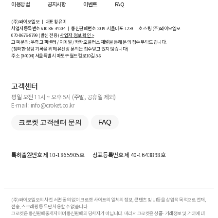
이용방법
공지사항
이벤트
FAQ
(주)와이오엘오 ㅣ 대표 황유미
사업자등록번호
610-86-34204
ㅣ 통신판매번호 2019-서울마포-1239 ㅣ 호스팅 (주)와이오엘오
070-8676-8799 (발신 전용)
사업자 정보 확인 >
고객 문의: 우측 고객센터 / 이메일 / 카카오플러스 채널을 통해 문의 접수 부탁드립니다.
(정확한 상담 기록을 위해 유선상 문의는 접수받고 있지 않습니다)
주소 [
04004
] 서울특별시 마포구 월드컵로10길
5-6
고객센터
평일 오전 11시 ~ 오후 5시 (주말, 공휴일 제외)
E-mail : info@croket.co.kr
크로켓 고객센터 문의
FAQ
특허출원번호
제 10-1865905호
상표등록번호
제 40-1643898호
(주)와이오엘오의 사전 서면 동의 없이 크로켓 사이트의 일체의 정보, 콘텐츠 및 UI등을 상업적 목적으로 전재,
전송, 스크래핑 등 무단 사용할 수 없습니다.
크로켓은 통신판매중개자이며 통신판매의 당사자가 아닙니다. 따라서 크로켓은 상품·거래정보 및 거래에 대