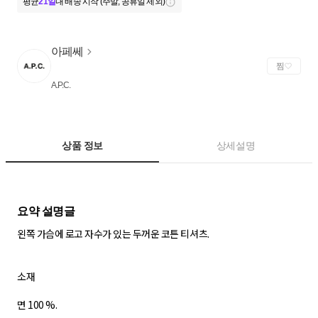
평균
21일
내 배송 시작 (주말, 공휴일 제외)
아페쎄
찜
A.P.C.
상품 정보
상세설명
왼쪽 가슴에 로고 자수가 있는 두꺼운 코튼 티셔츠.
소재
면 100 %.