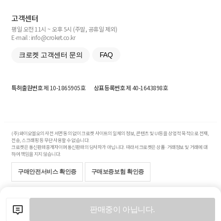
고객센터
평일 오전 11시 ~ 오후 5시 (주말, 공휴일 제외)
E-mail : info@croket.co.kr
크로켓 고객센터 문의
FAQ
특허출원번호
제 10-1865905호
상표등록번호
제 40-1643898호
(주)와이오엘오의 사전 서면 동의 없이 크로켓 사이트의 일체의 정보, 콘텐츠 및 UI등을 상업적 목적으로 전재,
전송, 스크래핑 등 무단 사용할 수 없습니다.
크로켓은 통신판매중개자이며 통신판매의 당사자가 아닙니다. 따라서 크로켓은 상품·거래정보 및 거래에 대
하여 책임을 지지 않습니다.
구매안전서비스 확인증
구매보증보험 확인증
Copyright© 2017-2026 YOLO Co, Ltd. All rights reserved.
판매중이 아닙니다.