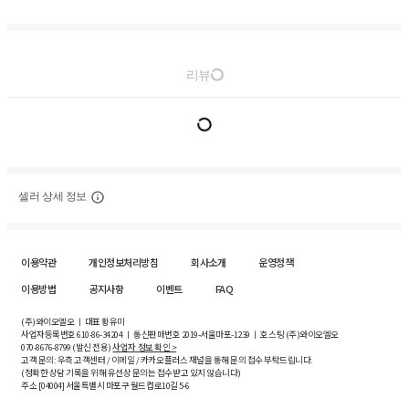
리뷰
셀러 상세 정보
이용약관
개인정보처리방침
회사소개
운영정책
이용방법
공지사항
이벤트
FAQ
(주)와이오엘오 ㅣ 대표 황유미
사업자등록번호
610-86-34204
ㅣ 통신판매번호 2019-서울마포-1239 ㅣ 호스팅 (주)와이오엘오
070-8676-8799 (발신 전용)
사업자 정보 확인 >
고객 문의: 우측 고객센터 / 이메일 / 카카오플러스 채널을 통해 문의 접수 부탁드립니다.
(정확한 상담 기록을 위해 유선상 문의는 접수받고 있지 않습니다)
주소 [
04004
] 서울특별시 마포구 월드컵로10길
5-6