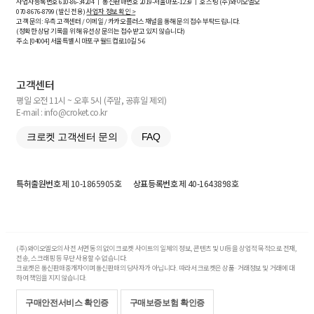
사업자등록번호
610-86-34204
ㅣ 통신판매번호 2019-서울마포-1239 ㅣ 호스팅 (주)와이오엘오
070-8676-8799 (발신 전용)
사업자 정보 확인 >
고객 문의: 우측 고객센터 / 이메일 / 카카오플러스 채널을 통해 문의 접수 부탁드립니다.
(정확한 상담 기록을 위해 유선상 문의는 접수받고 있지 않습니다)
주소 [
04004
] 서울특별시 마포구 월드컵로10길
5-6
고객센터
평일 오전 11시 ~ 오후 5시 (주말, 공휴일 제외)
E-mail : info@croket.co.kr
크로켓 고객센터 문의
FAQ
특허출원번호
제 10-1865905호
상표등록번호
제 40-1643898호
(주)와이오엘오의 사전 서면 동의 없이 크로켓 사이트의 일체의 정보, 콘텐츠 및 UI등을 상업적 목적으로 전재,
전송, 스크래핑 등 무단 사용할 수 없습니다.
크로켓은 통신판매중개자이며 통신판매의 당사자가 아닙니다. 따라서 크로켓은 상품·거래정보 및 거래에 대
하여 책임을 지지 않습니다.
구매안전서비스 확인증
구매보증보험 확인증