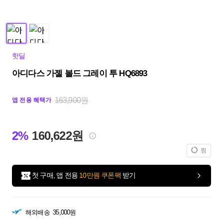
핫딜
아디다스 가젤 볼드 그레이 투 HQ6893
163,900원
앱 전용 혜택가
2%
160,622원
찜
첫 구매, 앱 전용
10만원 쿠폰팩
받기
해외배송
35,000원