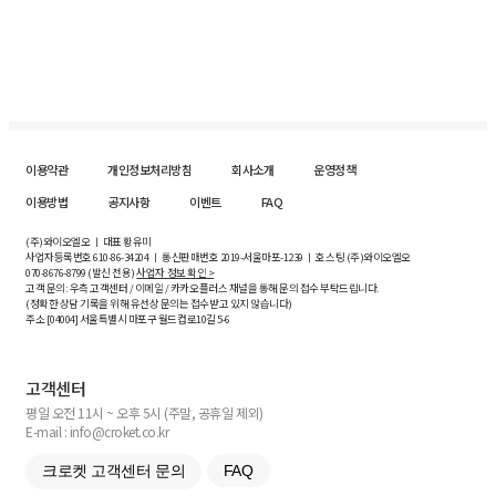
이용약관
개인정보처리방침
회사소개
운영정책
이용방법
공지사항
이벤트
FAQ
(주)와이오엘오 ㅣ 대표 황유미
사업자등록번호
610-86-34204
ㅣ 통신판매번호 2019-서울마포-1239 ㅣ 호스팅 (주)와이오엘오
070-8676-8799 (발신 전용)
사업자 정보 확인 >
고객 문의: 우측 고객센터 / 이메일 / 카카오플러스 채널을 통해 문의 접수 부탁드립니다.
(정확한 상담 기록을 위해 유선상 문의는 접수받고 있지 않습니다)
주소 [
04004
] 서울특별시 마포구 월드컵로10길
5-6
고객센터
평일 오전 11시 ~ 오후 5시 (주말, 공휴일 제외)
E-mail : info@croket.co.kr
크로켓 고객센터 문의
FAQ