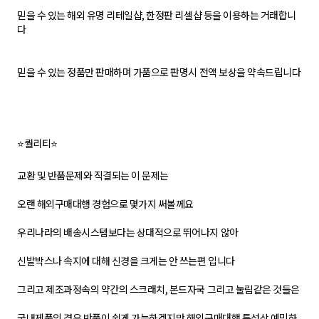
믿을 수 있는 해외 유명 리테일샵, 한정판 리셀샵 등을 이용하는 거래합니
다
믿을 수 있는 정품만 판매하며 가품으로 판명시 전액 보상을 약속드립니다
⭐퀄리티⭐
교환 및 반품문제와 직결되는 이 문제는
오랜 해외구매대행 경험으로 몇가지 써볼께요
우리나라의 배송시스템보다는 상대적으로 뛰어나지 않아
신발박스나 속지에 대해 신경을 크게는 안 쓰는편 입니다
그리고 제조과정속의 약간의 스크래치, 본드자국 그리고 눌림같은 것들은
국내제품의 경우 반품이 쉽게 가능하겠지만 해외구매대행 특성상 예민하