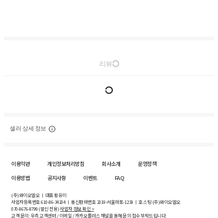
리뷰
셀러 상세 정보
이용약관
개인정보처리방침
회사소개
운영정책
이용방법
공지사항
이벤트
FAQ
(주)와이오엘오 ㅣ 대표 황유미
사업자등록번호
610-86-34204
ㅣ 통신판매번호 2019-서울마포-1239 ㅣ 호스팅 (주)와이오엘오
070-8676-8799 (발신 전용)
사업자 정보 확인 >
고객 문의: 우측 고객센터 / 이메일 / 카카오플러스 채널을 통해 문의 접수 부탁드립니다.