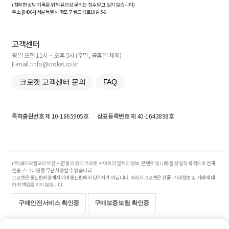
(정확한 상담 기록을 위해 유선상 문의는 접수받고 있지 않습니다)
주소 [
04004
] 서울특별시 마포구 월드컵로10길
5-6
고객센터
평일 오전 11시 ~ 오후 5시 (주말, 공휴일 제외)
E-mail : info@croket.co.kr
크로켓 고객센터 문의
FAQ
특허출원번호
제 10-1865905호
상표등록번호
제 40-1643898호
(주)와이오엘오의 사전 서면 동의 없이 크로켓 사이트의 일체의 정보, 콘텐츠 및 UI등을 상업적 목적으로 전재,
전송, 스크래핑 등 무단 사용할 수 없습니다.
크로켓은 통신판매중개자이며 통신판매의 당사자가 아닙니다. 따라서 크로켓은 상품·거래정보 및 거래에 대
하여 책임을 지지 않습니다.
구매안전서비스 확인증
구매보증보험 확인증
Copyright© 2017-2026 YOLO Co, Ltd. All rights reserved.