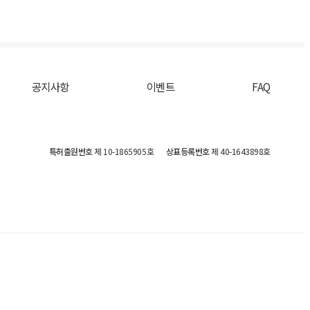
공지사항
이벤트
FAQ
특허출원번호
제 10-1865905호
상표등록번호
제 40-1643898호