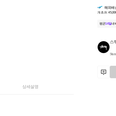
해외배
개 초과 : 45,00
평균
14일
내 
스
Stus
상세설명