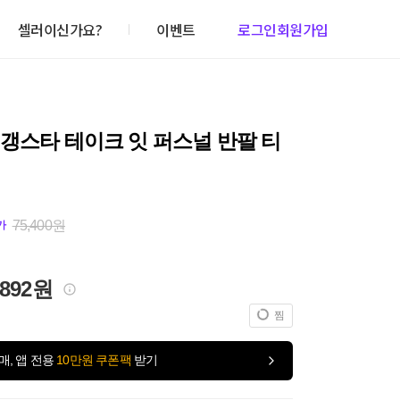
셀러이신가요?
이벤트
로그인
회원가입
갱스타 테이크 잇 퍼스널 반팔 티
75,400원
가
,892원
찜
매, 앱 전용
10만원 쿠폰팩
받기