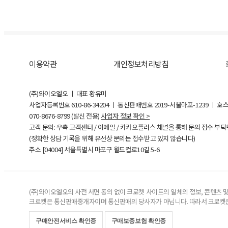
이용약관
개인정보처리방침
(주)와이오엘오 ㅣ 대표 황유미
사업자등록번호
610-86-34204
ㅣ 통신판매번호 2019-서울마포-1239 ㅣ 호
070-8676-8799 (발신 전용)
사업자 정보 확인 >
고객 문의: 우측 고객센터 / 이메일 / 카카오플러스 채널을 통해 문의 접수 부
(정확한 상담 기록을 위해 유선상 문의는 접수받고 있지 않습니다)
주소 [
04004
] 서울특별시 마포구 월드컵로10길
5-6
(주)와이오엘오의 사전 서면 동의 없이 크로켓 사이트의 일체의 정보, 콘텐츠 및 
크로켓은 통신판매중개자이며 통신판매의 당사자가 아닙니다. 따라서 크로켓은
구매안전서비스 확인증
구매보증보험 확인증