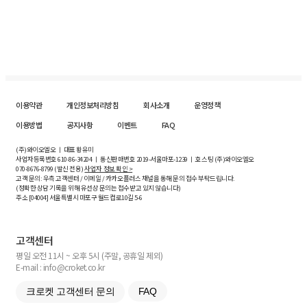
이용약관
개인정보처리방침
회사소개
운영정책
이용방법
공지사항
이벤트
FAQ
(주)와이오엘오 ㅣ 대표 황유미
사업자등록번호
610-86-34204
ㅣ 통신판매번호 2019-서울마포-1239 ㅣ 호스팅 (주)와이오엘오
070-8676-8799 (발신 전용)
사업자 정보 확인 >
고객 문의: 우측 고객센터 / 이메일 / 카카오플러스 채널을 통해 문의 접수 부탁드립니다.
(정확한 상담 기록을 위해 유선상 문의는 접수받고 있지 않습니다)
주소 [
04004
] 서울특별시 마포구 월드컵로10길
5-6
고객센터
평일 오전 11시 ~ 오후 5시 (주말, 공휴일 제외)
E-mail : info@croket.co.kr
크로켓 고객센터 문의
FAQ