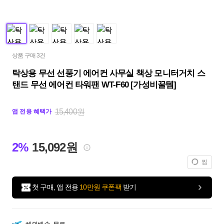
상품 구매 3건
탁상용 무선 선풍기 에어컨 사무실 책상 모니터거치 스
탠드 무선 에어컨 타워팬 WT-F60 [가성비꿀템]
15,400원
앱 전용 혜택가
2%
15,092원
찜
첫 구매, 앱 전용
10만원 쿠폰팩
받기