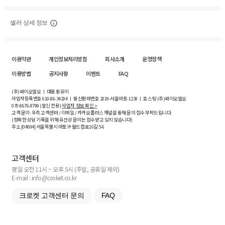
셀러 상세 정보
이용약관
개인정보처리방침
회사소개
운영정책
이용방법
공지사항
이벤트
FAQ
(주)와이오엘오 ㅣ 대표 황유미
사업자등록번호
610-86-34204
ㅣ 통신판매번호 2019-서울마포-1239 ㅣ 호스팅 (주)와이오엘오
070-8676-8799 (발신 전용)
사업자 정보 확인 >
고객 문의: 우측 고객센터 / 이메일 / 카카오플러스 채널을 통해 문의 접수 부탁드립니다.
(정확한 상담 기록을 위해 유선상 문의는 접수받고 있지 않습니다)
주소 [
04004
] 서울특별시 마포구 월드컵로10길
5-6
고객센터
평일 오전 11시 ~ 오후 5시 (주말, 공휴일 제외)
E-mail : info@croket.co.kr
크로켓 고객센터 문의
FAQ