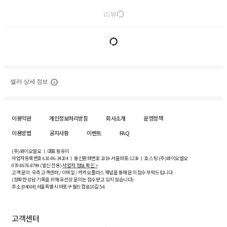
리뷰
셀러 상세 정보
이용약관
개인정보처리방침
회사소개
운영정책
이용방법
공지사항
이벤트
FAQ
(주)와이오엘오 ㅣ 대표 황유미
사업자등록번호
610-86-34204
ㅣ 통신판매번호 2019-서울마포-1239 ㅣ 호스팅 (주)와이오엘오
070-8676-8799 (발신 전용)
사업자 정보 확인 >
고객 문의: 우측 고객센터 / 이메일 / 카카오플러스 채널을 통해 문의 접수 부탁드립니다.
(정확한 상담 기록을 위해 유선상 문의는 접수받고 있지 않습니다)
주소 [
04004
] 서울특별시 마포구 월드컵로10길
5-6
고객센터