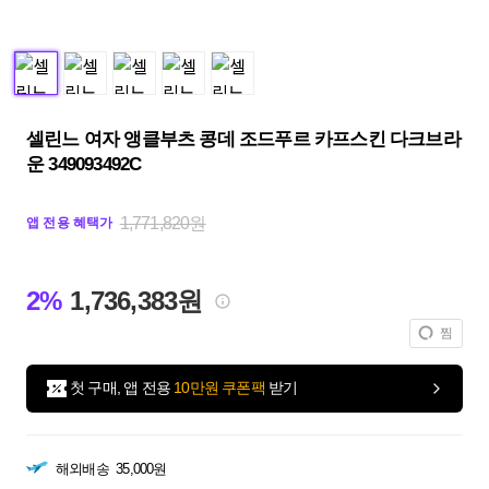
셀린느 여자 앵클부츠 콩데 조드푸르 카프스킨 다크브라
운 349093492C
1,771,820원
앱 전용 혜택가
2%
1,736,383원
찜
첫 구매, 앱 전용
10만원 쿠폰팩
받기
해외배송
35,000원