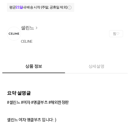
평균
21일
내 배송 시작 (주말, 공휴일 제외)
셀린느
찜
CELINE
상품 정보
상세설명
#셀린느 #여자 #앵클부츠 #해외한정판
셀린느 여자 앵클부츠 입니다 : )