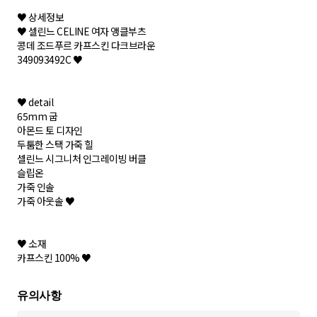
♥ 상세정보
♥ 셀린느 CELINE 여자 앵클부츠
콩데 조드푸르 카프스킨 다크브라운
349093492C ♥
♥ detail
65mm 굽
아몬드 토 디자인
두툼한 스택 가죽 힐
셀린느 시그니처 인그레이빙 버클
슬립온
가죽 인솔
가죽 아웃솔 ♥
♥ 소재
카프스킨 100% ♥