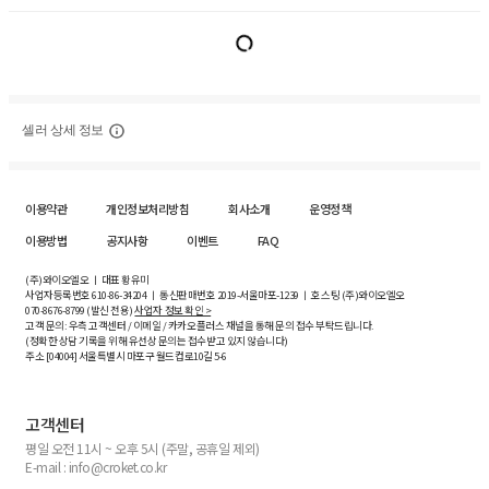
셀러 상세 정보
이용약관
개인정보처리방침
회사소개
운영정책
이용방법
공지사항
이벤트
FAQ
(주)와이오엘오 ㅣ 대표 황유미
사업자등록번호
610-86-34204
ㅣ 통신판매번호 2019-서울마포-1239 ㅣ 호스팅 (주)와이오엘오
070-8676-8799 (발신 전용)
사업자 정보 확인 >
고객 문의: 우측 고객센터 / 이메일 / 카카오플러스 채널을 통해 문의 접수 부탁드립니다.
(정확한 상담 기록을 위해 유선상 문의는 접수받고 있지 않습니다)
주소 [
04004
] 서울특별시 마포구 월드컵로10길
5-6
고객센터
평일 오전 11시 ~ 오후 5시 (주말, 공휴일 제외)
E-mail : info@croket.co.kr