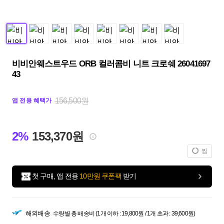
비비안웨스트우드 ORB 컬러콤비 니트 크로쉐 26041697
43
156,500원
앱 전용 혜택가
2%
153,370원
찜
첫 구매, 앱 전용
10만원 쿠폰팩
받기
해외배송
수량별 총 배송비 (1개 이하 : 19,800원 / 1개 초과 : 39,600원)