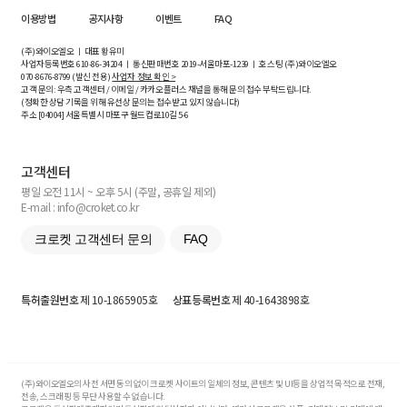
이용방법
공지사항
이벤트
FAQ
(주)와이오엘오 ㅣ 대표 황유미
사업자등록번호
610-86-34204
ㅣ 통신판매번호 2019-서울마포-1239 ㅣ 호스팅 (주)와이오엘오
070-8676-8799 (발신 전용)
사업자 정보 확인 >
고객 문의: 우측 고객센터 / 이메일 / 카카오플러스 채널을 통해 문의 접수 부탁드립니다.
(정확한 상담 기록을 위해 유선상 문의는 접수받고 있지 않습니다)
주소 [
04004
] 서울특별시 마포구 월드컵로10길
5-6
고객센터
평일 오전 11시 ~ 오후 5시 (주말, 공휴일 제외)
E-mail : info@croket.co.kr
크로켓 고객센터 문의
FAQ
특허출원번호
제 10-1865905호
상표등록번호
제 40-1643898호
(주)와이오엘오의 사전 서면 동의 없이 크로켓 사이트의 일체의 정보, 콘텐츠 및 UI등을 상업적 목적으로 전재,
전송, 스크래핑 등 무단 사용할 수 없습니다.