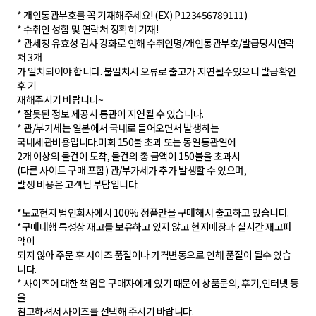
* 개인통관부호를 꼭 기재해주세요! (EX) P123456789111)
* 수취인 성함 및 연락처 정확히 기재!
* 관세청 유효성 검사 강화로 인해 수취인명/개인통관부호/발급당시연락
처 3개
가 일치되어야 합니다. 불일치시 오류로 출고가 지연될수있으니 발급확인
후 기
재해주시기 바랍니다~
* 잘못된 정보 제공시 통관이 지연될 수 있습니다.
* 관/부가세는 일본에서 국내로 들어오면서 발생하는
국내세관비용입니다.미화 150불 초과 또는 동일통관일에
2개 이상의 물건이 도착, 물건의 총 금액이 150불을 초과시
(다른 사이트 구매 포함) 관/부가세가 추가 발생할 수 있으며,
발생 비용은 고객님 부담입니다.
*도쿄현지 법인회사에서 100% 정품만을 구매해서 출고하고 있습니다.
*구매대행 특성상 재고를 보유하고 있지 않고 현지매장과 실시간 재고파
악이
되지 않아 주문 후 사이즈 품절이나 가격변동으로 인해 품절이 될수 있습
니다.
* 사이즈에 대한 책임은 구매자에게 있기 때문에 상품문의, 후기,인터넷 등
을
참고하셔서 사이즈를 선택해 주시기 바랍니다.