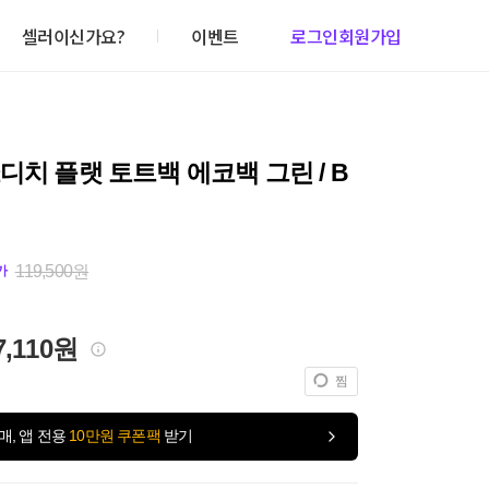
셀러이신가요?
이벤트
로그인
회원가입
디치 플랫 토트백 에코백 그린 / B
119,500원
가
7,110원
찜
매, 앱 전용
10만원 쿠폰팩
받기