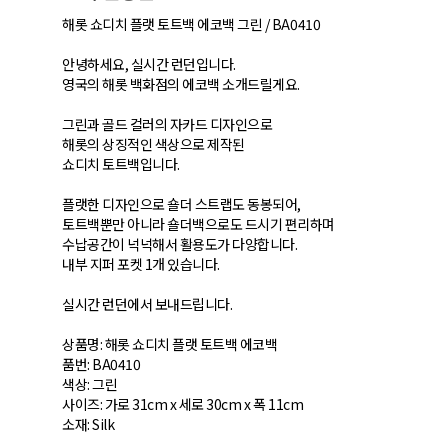
해롯 쇼디치 플랫 토트백 에코백 그린 / BA0410
안녕하세요, 실시간 런던입니다.
영국의 해롯 백화점의 에코백 소개드릴게요.
그린과 골드 컬러의 자카드 디자인으로
해롯의 상징적인 색상으로 제작된
쇼디치 토트백입니다.
플랫한 디자인으로 숄더 스트랩도 동봉되어,
토트백뿐만 아니라 숄더백으로도 드시기 편리하며
수납공간이 넉넉해서 활용도가 다양합니다.
내부 지퍼 포켓 1개 있습니다.
실시간 런던에서 보내드립니다.
상품명: 해롯 쇼디치 플랫 토트백 에코백
품번: BA0410
색상: 그린
사이즈: 가로 31cm x 세로 30cm x 폭 11cm