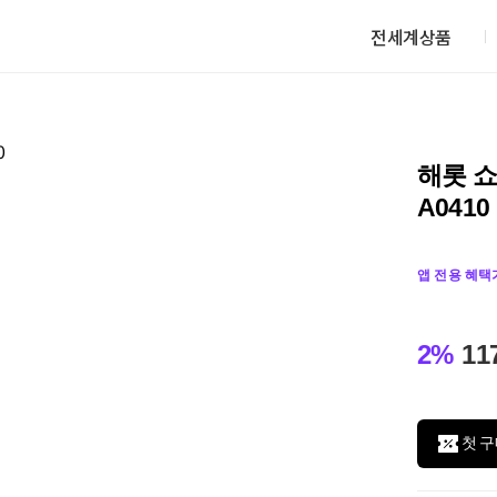
전세계상품
해롯 쇼
A0410
앱 전용 혜택
2%
11
첫 구