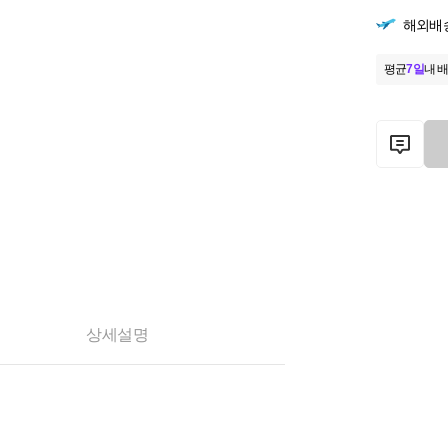
해외배
평균
7일
내 배
상세설명