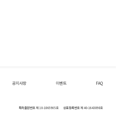
공지사항
이벤트
FAQ
특허출원번호
제 10-1865905호
상표등록번호
제 40-1643898호