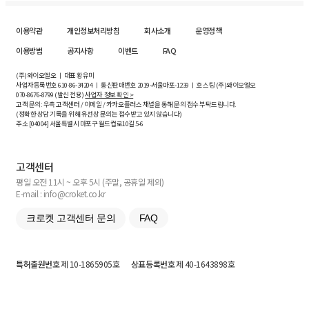
이용약관
개인정보처리방침
회사소개
운영정책
이용방법
공지사항
이벤트
FAQ
(주)와이오엘오 ㅣ 대표 황유미
사업자등록번호
610-86-34204
ㅣ 통신판매번호 2019-서울마포-1239 ㅣ 호스팅 (주)와이오엘오
070-8676-8799 (발신 전용)
사업자 정보 확인 >
고객 문의: 우측 고객센터 / 이메일 / 카카오플러스 채널을 통해 문의 접수 부탁드립니다.
(정확한 상담 기록을 위해 유선상 문의는 접수받고 있지 않습니다)
주소 [
04004
] 서울특별시 마포구 월드컵로10길
5-6
고객센터
평일 오전 11시 ~ 오후 5시 (주말, 공휴일 제외)
E-mail : info@croket.co.kr
크로켓 고객센터 문의
FAQ
특허출원번호
제 10-1865905호
상표등록번호
제 40-1643898호