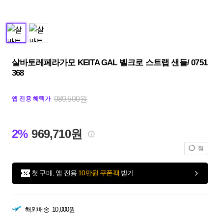
살바토레페라가모 KEITA GAL 벨크로 스트랩 샌들/ 0751
368
989,500원
앱 전용 혜택가
2%
969,710원
찜
첫 구매, 앱 전용
10만원 쿠폰팩
받기
해외배송
10,000원