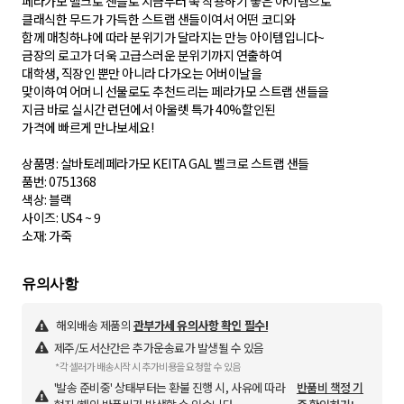
페라가모 벨크로 샌들로 지금부터 쭉 착용하기 좋은 아이템으로
클래식한 무드가 가득한 스트랩 샌들이여서 어떤 코디와
함께 매칭하냐에 따라 분위기가 달라지는 만능 아이템입니다~
금장의 로고가 더욱 고급스러운 분위기까지 연출하여
대학생, 직장인 뿐만 아니라 다가오는 어버이날을
맞이하여 어머니 선물로도 추천드리는 페라가모 스트랩 샌들을
지금 바로 실시간 런던에서 아울렛 특가 40%할인된
가격에 빠르게 만나보세요!
상품명: 살바토레페라가모 KEITA GAL 벨크로 스트랩 샌들
품번: 0751368
색상: 블랙
사이즈: US4 ~ 9
소재: 가죽
해외배송 제품의
관부가세 유의사항 확인 필수!
제주/도서산간은 추가운송료가 발생될 수 있음
*각 셀러가 배송시작 시 추가비용을 요청할 수 있음
'발송 준비중' 상태부터는 환불 진행 시, 사유에 따라
반품비 책정 기