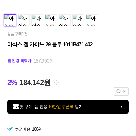
상품 구매 1건
아식스 젤 카야노 29 블루 1011B471.402
187,900원
앱 전용 혜택가
2%
184,142원
찜
첫 구매, 앱 전용
10만원 쿠폰팩
받기
해외배송
100원