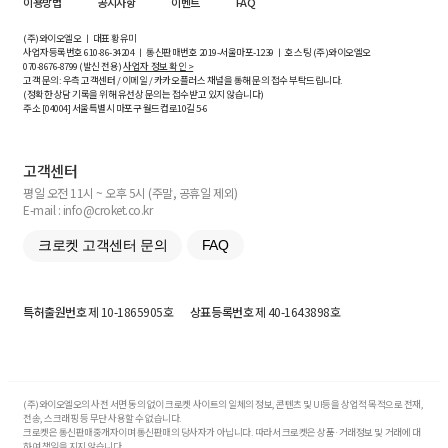
이용방법
공지사항
이벤트
FAQ
(주)와이오엘오 ㅣ 대표 황유미
사업자등록번호
610-86-34204
ㅣ 통신판매번호 2019-서울마포-1239 ㅣ 호스팅 (주)와이오엘오
070-8676-8799 (발신 전용)
사업자 정보 확인 >
고객 문의: 우측 고객센터 / 이메일 / 카카오플러스 채널을 통해 문의 접수 부탁드립니다.
(정확한 상담 기록을 위해 유선상 문의는 접수받고 있지 않습니다)
주소 [
04004
] 서울특별시 마포구 월드컵로10길
5-6
고객센터
평일 오전 11시 ~ 오후 5시 (주말, 공휴일 제외)
E-mail : info@croket.co.kr
크로켓 고객센터 문의
FAQ
특허출원번호
제 10-1865905호
상표등록번호
제 40-1643898호
(주)와이오엘오의 사전 서면 동의 없이 크로켓 사이트의 일체의 정보, 콘텐츠 및 UI등을 상업적 목적으로 전재,
전송, 스크래핑 등 무단 사용할 수 없습니다.
크로켓은 통신판매중개자이며 통신판매의 당사자가 아닙니다. 따라서 크로켓은 상품·거래정보 및 거래에 대
하여 책임을 지지 않습니다.