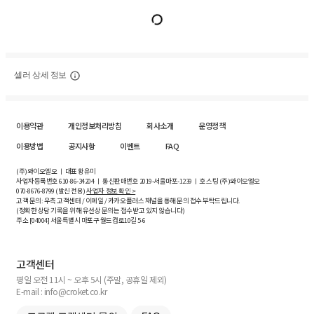
셀러 상세 정보
이용약관
개인정보처리방침
회사소개
운영정책
이용방법
공지사항
이벤트
FAQ
(주)와이오엘오 ㅣ 대표 황유미
사업자등록번호
610-86-34204
ㅣ 통신판매번호 2019-서울마포-1239 ㅣ 호스팅 (주)와이오엘오
070-8676-8799 (발신 전용)
사업자 정보 확인 >
고객 문의: 우측 고객센터 / 이메일 / 카카오플러스 채널을 통해 문의 접수 부탁드립니다.
(정확한 상담 기록을 위해 유선상 문의는 접수받고 있지 않습니다)
주소 [
04004
] 서울특별시 마포구 월드컵로10길
5-6
고객센터
평일 오전 11시 ~ 오후 5시 (주말, 공휴일 제외)
E-mail : info@croket.co.kr