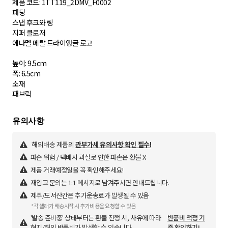
제품 코드: 1TT119_2DMV_F0002
패딩
스냅 후크와 링
지퍼 클로저
에나멜 메탈 트라이앵글 로고
높이: 9.5cm
폭: 6.5cm
소재
패브릭
해외배송 제품의
관부가세 유의사항 확인 필수!
파손 위험 / 택배사 과실로 인한 파손은 환불 X
제품 거래예정일을 꼭 확인해주세요!
재입고 문의는 1:1 메시지로 남겨주시면 안내드립니다.
제주/도서산간은 추가운송료가 발생될 수 있음
*각 셀러가 배송시작 시 추가비용을 요청할 수 있음
'발송 준비중' 상태부터는 환불 진행 시, 사유에 따라
반품비 책정 기
현지/해외 반품비가 발생할 수 있습니다.
준 확인하기!