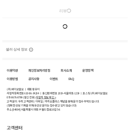
리뷰
셀러 상세 정보
이용약관
개인정보처리방침
회사소개
운영정책
이용방법
공지사항
이벤트
FAQ
(주)와이오엘오 ㅣ 대표 황유미
사업자등록번호
610-86-34204
ㅣ 통신판매번호 2019-서울마포-1239 ㅣ 호스팅 (주)와이오엘오
070-8676-8799 (발신 전용)
사업자 정보 확인 >
고객 문의: 우측 고객센터 / 이메일 / 카카오플러스 채널을 통해 문의 접수 부탁드립니다.
(정확한 상담 기록을 위해 유선상 문의는 접수받고 있지 않습니다)
주소 [
04004
] 서울특별시 마포구 월드컵로10길
5-6
고객센터