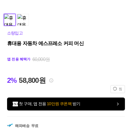
소량입고
휴대용 자동차 에스프레소 커피 머신
60,000원
앱 전용 혜택가
2%
58,800원
찜
첫 구매, 앱 전용
10만원 쿠폰팩
받기
해외배송
무료