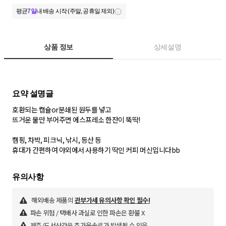
평균
7일
내 배송 시작 (주말, 공휴일 제외)
상품 정보
상세설명
호환되는 캡슐or분쇄된 원두를 넣고
뜨거운 물만 부어주면 에스프레소 한잔이 뚝딱!
캠핑, 차박, 피크닉, 낚시, 등산 등
휴대가 간편하여 야외에서 사용하기 딱인 커피 머신입니다bb
해외배송 제품의
관부가세 유의사항 확인 필수!
파손 위험 / 택배사 과실로 인한 파손은 환불 X
제주/도서산간은 추가운송료가 발생될 수 있음