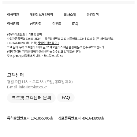
이용약관
개인정보처리방침
회사소개
운영정책
이용방법
공지사항
이벤트
FAQ
(주)와이오엘오 ㅣ 대표 황유미
사업자등록번호
610-86-34204
ㅣ 통신판매번호 2019-서울마포-1239 ㅣ 호스팅 (주)와이오엘오
070-8676-8799 (발신 전용)
사업자 정보 확인 >
고객 문의: 우측 고객센터 / 이메일 / 카카오플러스 채널을 통해 문의 접수 부탁드립니다.
(정확한 상담 기록을 위해 유선상 문의는 접수받고 있지 않습니다)
주소 [
04004
] 서울특별시 마포구 월드컵로10길
5-6
고객센터
평일 오전 11시 ~ 오후 5시 (주말, 공휴일 제외)
E-mail : info@croket.co.kr
크로켓 고객센터 문의
FAQ
특허출원번호
제 10-1865905호
상표등록번호
제 40-1643898호