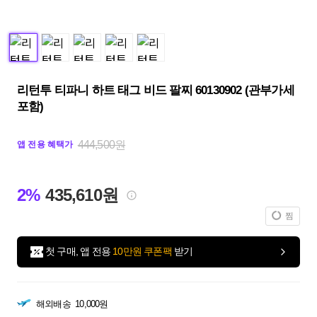
리턴투 티파니 하트 태그 비드 팔찌 60130902 (관부가세
포함)
444,500원
앱 전용 혜택가
2%
435,610원
찜
첫 구매, 앱 전용
10만원 쿠폰팩
받기
해외배송
10,000원