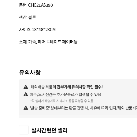
품번: CHC21AS390
색상: 블루
사이즈: 28*48*28CM
소재: 가죽, 페어 트레이드 페이퍼등
해외배송 제품의
관부가세 유의사항 확인 필수!
제주/도서산간은 추가운송료가 발생될 수 있음
*각 셀러가 배송시작 시 추가비용을 요청할 수 있음
'발송 준비중' 상태부터는 환불 진행 시, 사유에 따라 현지/해외 반품비
실시간런던 셀러