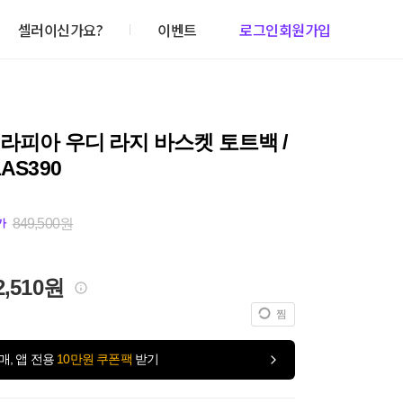
셀러이신가요?
이벤트
로그인
회원가입
라피아 우디 라지 바스켓 토트백 /
AS390
849,500원
가
2,510원
찜
매, 앱 전용
10만원 쿠폰팩
받기