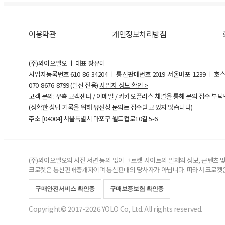
이용약관
개인정보처리방침
(주)와이오엘오 ㅣ 대표 황유미
사업자등록번호
610-86-34204
ㅣ 통신판매번호 2019-서울마포-1239 ㅣ 호
070-8676-8799 (발신 전용)
사업자 정보 확인 >
고객 문의: 우측 고객센터 / 이메일 / 카카오플러스 채널을 통해 문의 접수 부
(정확한 상담 기록을 위해 유선상 문의는 접수받고 있지 않습니다)
주소 [
04004
] 서울특별시 마포구 월드컵로10길
5-6
(주)와이오엘오의 사전 서면 동의 없이 크로켓 사이트의 일체의 정보, 콘텐츠 및 
크로켓은 통신판매중개자이며 통신판매의 당사자가 아닙니다. 따라서 크로켓은
구매안전서비스 확인증
구매보증보험 확인증
Copyright© 2017-2026 YOLO Co, Ltd. All rights reserved.