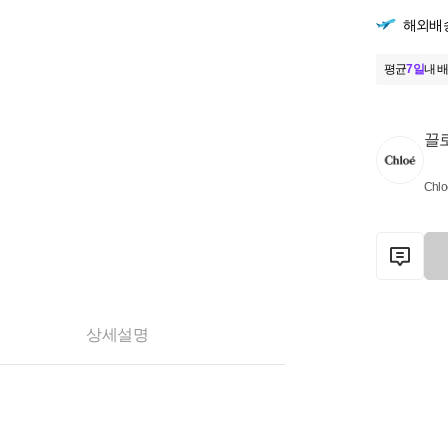
해외배
평균
7일
내 배
끌
Chlo
상세설명