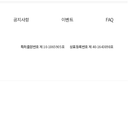
공지사항
이벤트
FAQ
특허출원번호
제 10-1865905호
상표등록번호
제 40-1643898호