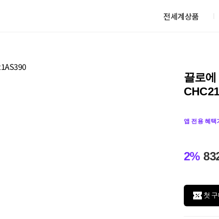
전세계상품
끌로에 
CHC21
앱 전용 혜택
2%
83
첫 구