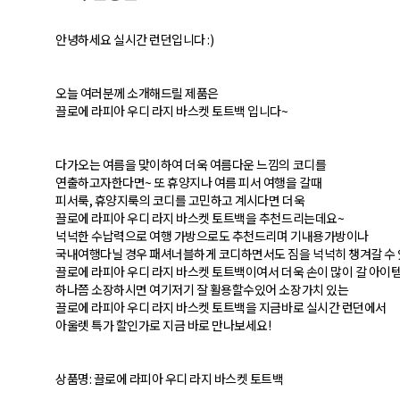
안녕하세요 실시간 런던입니다 :)
오늘 여러분께 소개해드릴 제품은
끌로에 라피아 우디 라지 바스켓 토트백 입니다~
다가오는 여름을 맞이하여 더욱 여름다운 느낌의 코디를
연출하고자한다면~ 또 휴양지나 여름 피서 여행을 갈때
피서룩, 휴양지룩의 코디를 고민하고 계시다면 더욱
끌로에 라피아 우디 라지 바스켓 토트백을 추천드리는데요~
넉넉한 수납력으로 여행 가방으로도 추천드리며 기내용가방이나
국내여행다닐 경우 패셔너블하게 코디하면서도 짐을 넉넉히 챙겨갈 수
끌로에 라피아 우디 라지 바스켓 토트백이여서 더욱 손이 많이 갈 아이
하나쯤 소장하시면 여기저기 잘 활용할수있어 소장가치 있는
끌로에 라피아 우디 라지 바스켓 토트백을 지금바로 실시간 런던에서
아울렛 특가 할인가로 지금 바로 만나보세요!
상품명: 끌로에 라피아 우디 라지 바스켓 토트백