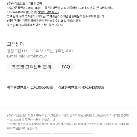
(주)와이오엘오 ㅣ 대표 황유미
사업자등록번호
610-86-34204
ㅣ 통신판매번호 2019-서울마포-1239 ㅣ 호스팅 (주)와이오엘오
070-8676-8799 (발신 전용)
사업자 정보 확인 >
고객 문의: 우측 고객센터 / 이메일 / 카카오플러스 채널을 통해 문의 접수 부탁드립니다.
(정확한 상담 기록을 위해 유선상 문의는 접수받고 있지 않습니다)
주소 [
04004
] 서울특별시 마포구 월드컵로10길
5-6
고객센터
평일 오전 11시 ~ 오후 5시 (주말, 공휴일 제외)
E-mail : info@croket.co.kr
크로켓 고객센터 문의
FAQ
특허출원번호
제 10-1865905호
상표등록번호
제 40-1643898호
(주)와이오엘오의 사전 서면 동의 없이 크로켓 사이트의 일체의 정보, 콘텐츠 및 UI등을 상업적 목적으로 전재,
전송, 스크래핑 등 무단 사용할 수 없습니다.
크로켓은 통신판매중개자이며 통신판매의 당사자가 아닙니다. 따라서 크로켓은 상품·거래정보 및 거래에 대
하여 책임을 지지 않습니다.