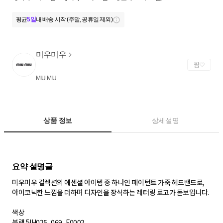
평균
5일
내 배송 시작 (주말, 공휴일 제외)
미우미우
찜
MIU MIU
상품 정보
상세설명
미우미우 컬렉션의 에센셜 아이템 중 하나인 페이턴트 가죽 헤드밴드로,
아이코닉한 느낌을 더하며 디자인을 장식하는 레터링 로고가 돋보입니다.
색상
블랙 5IH025_069_F0002