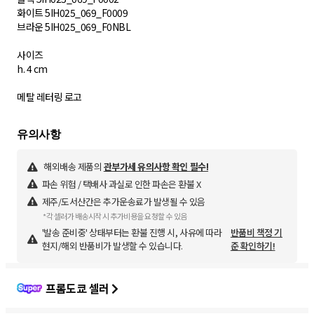
화이트 5IH025_069_F0009
브라운 5IH025_069_F0NBL
사이즈
h. 4 cm
메탈 레터링 로고
해외배송 제품의
관부가세 유의사항 확인 필수!
파손 위험 / 택배사 과실로 인한 파손은 환불 X
제주/도서산간은 추가운송료가 발생될 수 있음
*각 셀러가 배송시작 시 추가비용을 요청할 수 있음
'발송 준비중' 상태부터는 환불 진행 시, 사유에 따라
반품비 책정 기
현지/해외 반품비가 발생할 수 있습니다.
준 확인하기!
프롬도쿄 셀러