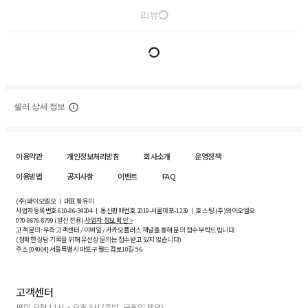
리뷰
셀러 상세 정보
이용약관
개인정보처리방침
회사소개
운영정책
이용방법
공지사항
이벤트
FAQ
(주)와이오엘오 ㅣ 대표 황유미
사업자등록번호
610-86-34204
ㅣ 통신판매번호 2019-서울마포-1239 ㅣ 호스팅 (주)와이오엘오
070-8676-8799 (발신 전용)
사업자 정보 확인 >
고객 문의: 우측 고객센터 / 이메일 / 카카오플러스 채널을 통해 문의 접수 부탁드립니다.
(정확한 상담 기록을 위해 유선상 문의는 접수받고 있지 않습니다)
주소 [
04004
] 서울특별시 마포구 월드컵로10길
5-6
고객센터
평일 오전 11시 ~ 오후 5시 (주말, 공휴일 제외)