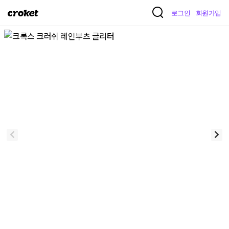
크
로그인
회원가입
로
켓