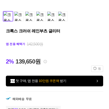
크록스 크러쉬 레인부츠 글리터
142,500원
앱 전용 혜택가
2%
139,650원
찜
첫 구매, 앱 전용
10만원 쿠폰팩
받기
해외배송
무료