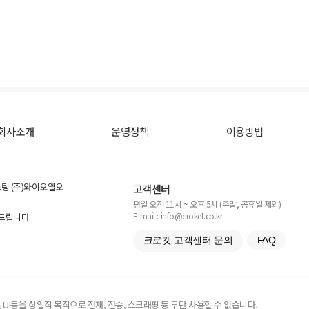
회사소개
운영정책
이용방법
스팅 (주)와이오엘오
고객센터
평일 오전 11시 ~ 오후 5시 (주말, 공휴일 제외)
E-mail : info@croket.co.kr
탁드립니다.
크로켓 고객센터 문의
FAQ
UI등을 상업적 목적으로 전재, 전송, 스크래핑 등 무단 사용할 수 없습니다.