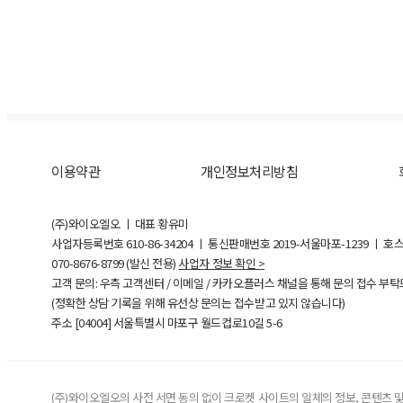
이용약관
개인정보처리방침
(주)와이오엘오 ㅣ 대표 황유미
사업자등록번호
610-86-34204
ㅣ 통신판매번호 2019-서울마포-1239 ㅣ 호
070-8676-8799 (발신 전용)
사업자 정보 확인 >
고객 문의: 우측 고객센터 / 이메일 / 카카오플러스 채널을 통해 문의 접수 부
(정확한 상담 기록을 위해 유선상 문의는 접수받고 있지 않습니다)
주소 [
04004
] 서울특별시 마포구 월드컵로10길
5-6
(주)와이오엘오의 사전 서면 동의 없이 크로켓 사이트의 일체의 정보, 콘텐츠 및 