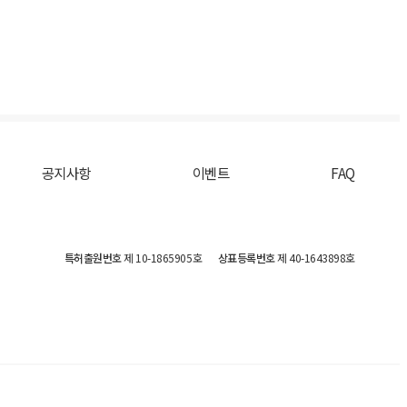
공지사항
이벤트
FAQ
특허출원번호
제 10-1865905호
상표등록번호
제 40-1643898호