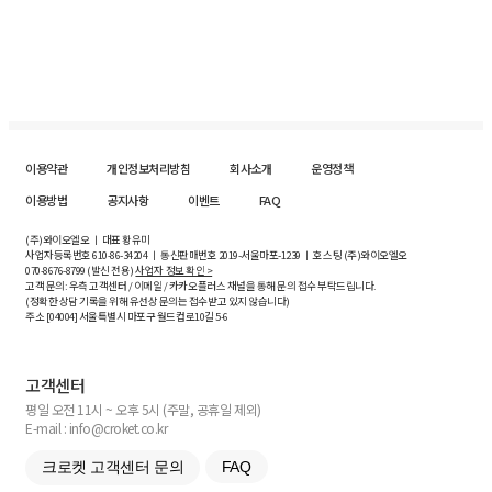
이용약관
개인정보처리방침
회사소개
운영정책
이용방법
공지사항
이벤트
FAQ
(주)와이오엘오 ㅣ 대표 황유미
사업자등록번호
610-86-34204
ㅣ 통신판매번호 2019-서울마포-1239 ㅣ 호스팅 (주)와이오엘오
070-8676-8799 (발신 전용)
사업자 정보 확인 >
고객 문의: 우측 고객센터 / 이메일 / 카카오플러스 채널을 통해 문의 접수 부탁드립니다.
(정확한 상담 기록을 위해 유선상 문의는 접수받고 있지 않습니다)
주소 [
04004
] 서울특별시 마포구 월드컵로10길
5-6
고객센터
평일 오전 11시 ~ 오후 5시 (주말, 공휴일 제외)
E-mail : info@croket.co.kr
크로켓 고객센터 문의
FAQ