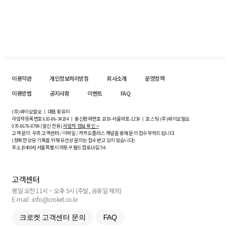
이용약관
개인정보처리방침
회사소개
운영정책
이용방법
공지사항
이벤트
FAQ
(주)와이오엘오 ㅣ 대표 황유미
사업자등록번호
610-86-34204
ㅣ 통신판매번호 2019-서울마포-1239 ㅣ 호스팅 (주)와이오엘오
070-8676-8799 (발신 전용)
사업자 정보 확인 >
고객 문의: 우측 고객센터 / 이메일 / 카카오플러스 채널을 통해 문의 접수 부탁드립니다.
(정확한 상담 기록을 위해 유선상 문의는 접수받고 있지 않습니다)
주소 [
04004
] 서울특별시 마포구 월드컵로10길
5-6
고객센터
평일 오전 11시 ~ 오후 5시 (주말, 공휴일 제외)
E-mail : info@croket.co.kr
크로켓 고객센터 문의
FAQ