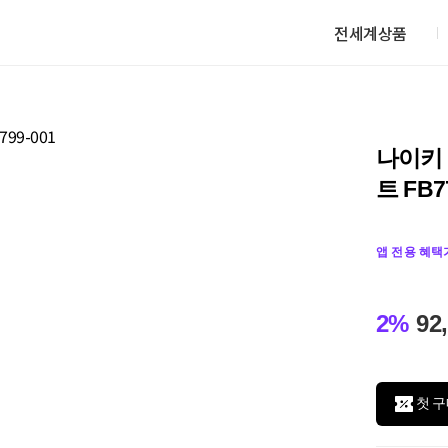
전세계상품
나이키
트 FB7
앱 전용 혜택
2%
92
첫 구