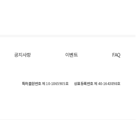
공지사항
이벤트
FAQ
특허출원번호
제 10-1865905호
상표등록번호
제 40-1643898호