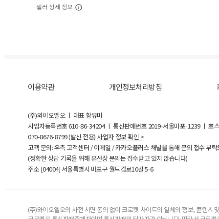
셀러 상세 정보
이용약관
개인정보처리방침
(주)와이오엘오 ㅣ 대표 황유미
사업자등록번호
610-86-34204
ㅣ 통신판매번호 2019-서울마포-1239 ㅣ 호
070-8676-8799 (발신 전용)
사업자 정보 확인 >
고객 문의: 우측 고객센터 / 이메일 / 카카오플러스 채널을 통해 문의 접수 부
(정확한 상담 기록을 위해 유선상 문의는 접수받고 있지 않습니다)
주소 [
04004
] 서울특별시 마포구 월드컵로10길
5-6
(주)와이오엘오의 사전 서면 동의 없이 크로켓 사이트의 일체의 정보, 콘텐츠 및 
크로켓은 통신판매중개자이며 통신판매의 당사자가 아닙니다. 따라서 크로켓은