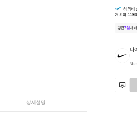
해외배
개 초과 : 119,
평균
7일
내 배
나
Nike
상세설명