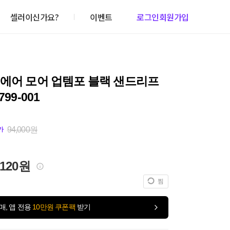
셀러이신가요?
이벤트
로그인
회원가입
 에어 모어 업템포 블랙 샌드리프
799-001
94,000원
가
,120원
찜
매, 앱 전용
10만원 쿠폰팩
받기