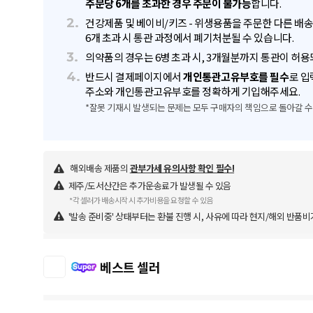
주문당 6개를 초과한 경우 주문이 불가능
합니다.
2.
건강제품 및 베이비/키즈 - 위생용품을 주문한 다른 배
6개 초과 시 통관 과정에서 폐기처분될 수 있습니다.
3.
의약품의 경우는 6병 초과 시, 3개월분까지 통관이 허용
4.
반드시 결제페이지에서
개인통관고유부호를 필수
로 입
주소와 개인통관고유부호를 정확하게 기입해주세요.
*잘못 기재시 발생되는 문제는 모두 구매자의 책임으로 돌아갈 수
해외배송 제품의
관부가세 유의사항 확인 필수!
제주/도서산간은 추가운송료가 발생될 수 있음
*각 셀러가 배송시작 시 추가비용을 요청할 수 있음
'발송 준비중' 상태부터는 환불 진행 시, 사유에 따라 현지/해외 반품비
베스트 셀러