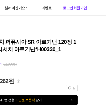
셀러이신가요?
이벤트
로그인
회원가입
 퍼퓨시아 SR 아르기닌 120정 1
쏜리서치 아르기닌*H00330_1
31,900원
가
,262원
찜
매, 앱 전용
10만원 쿠폰팩
받기