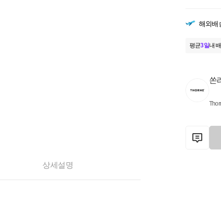
해외배
평균
3일
내 배
쏜
Thor
상세설명