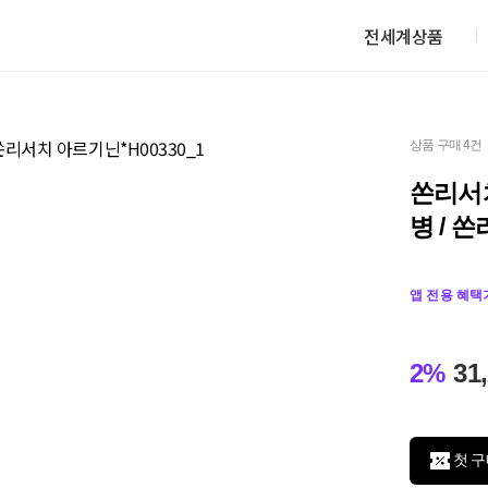
전세계상품
상품 구매 4건
쏜리서치
병 / 
앱 전용 혜택
2%
31
첫 구