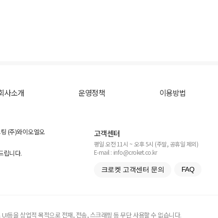
회사소개
운영정책
이용방법
스팅 (주)와이오엘오
고객센터
평일 오전 11시 ~ 오후 5시 (주말, 공휴일 제외)
E-mail : info@croket.co.kr
탁드립니다.
크로켓 고객센터 문의
FAQ
UI등을 상업적 목적으로 전재, 전송, 스크래핑 등 무단 사용할 수 없습니다.