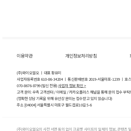
이용약관
개인정보처리방침
(주)와이오엘오 ㅣ 대표 황유미
사업자등록번호
610-86-34204
ㅣ 통신판매번호 2019-서울마포-1239 ㅣ 호
070-8676-8799 (발신 전용)
사업자 정보 확인 >
고객 문의: 우측 고객센터 / 이메일 / 카카오플러스 채널을 통해 문의 접수 부
(정확한 상담 기록을 위해 유선상 문의는 접수받고 있지 않습니다)
주소 [
04004
] 서울특별시 마포구 월드컵로10길
5-6
(주)와이오엘오의 사전 서면 동의 없이 크로켓 사이트의 일체의 정보, 콘텐츠 및 