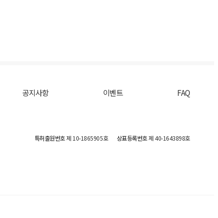
공지사항
이벤트
FAQ
특허출원번호
제 10-1865905호
상표등록번호
제 40-1643898호