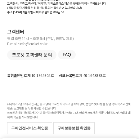
고객 문의: 우측 고객센터 / 이메일 / 카카오플러스 채널을 통해 문의 접수 부탁드립니다.
(정확한 상담 기록을 위해 유선상 문의는 접수받고 있지 않습니다)
주소 [
04004
] 서울특별시 마포구 월드컵로10길
5-6
고객센터
평일 오전 11시 ~ 오후 5시 (주말, 공휴일 제외)
E-mail : info@croket.co.kr
크로켓 고객센터 문의
FAQ
특허출원번호
제 10-1865905호
상표등록번호
제 40-1643898호
(주)와이오엘오의 사전 서면 동의 없이 크로켓 사이트의 일체의 정보, 콘텐츠 및 UI등을 상업적 목적으로 전재,
전송, 스크래핑 등 무단 사용할 수 없습니다.
크로켓은 통신판매중개자이며 통신판매의 당사자가 아닙니다. 따라서 크로켓은 상품·거래정보 및 거래에 대
하여 책임을 지지 않습니다.
구매안전서비스 확인증
구매보증보험 확인증