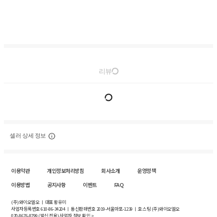
리뷰
셀러 상세 정보
이용약관
개인정보처리방침
회사소개
운영정책
이용방법
공지사항
이벤트
FAQ
(주)와이오엘오 ㅣ 대표 황유미
사업자등록번호
610-86-34204
ㅣ 통신판매번호 2019-서울마포-1239 ㅣ 호스팅 (주)와이오엘오
070-8676-8799 (발신 전용)
사업자 정보 확인 >