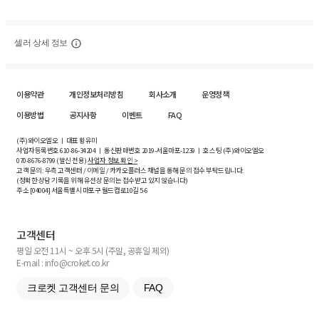
셀러 상세 정보
이용약관
개인정보처리방침
회사소개
운영정책
이용방법
공지사항
이벤트
FAQ
(주)와이오엘오 ㅣ 대표 황유미
사업자등록번호
610-86-34204
ㅣ 통신판매번호 2019-서울마포-1239 ㅣ 호스팅 (주)와이오엘오
070-8676-8799 (발신 전용)
사업자 정보 확인 >
고객 문의: 우측 고객센터 / 이메일 / 카카오플러스 채널을 통해 문의 접수 부탁드립니다.
(정확한 상담 기록을 위해 유선상 문의는 접수받고 있지 않습니다)
주소 [
04004
] 서울특별시 마포구 월드컵로10길
5-6
고객센터
평일 오전 11시 ~ 오후 5시 (주말, 공휴일 제외)
E-mail : info@croket.co.kr
크로켓 고객센터 문의
FAQ