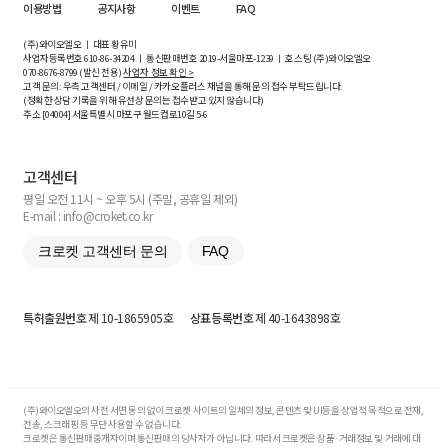
이용방법
공지사항
이벤트
FAQ
(주)와이오엘오 ㅣ 대표 황유미
사업자등록번호
610-86-34204
ㅣ 통신판매번호 2019-서울마포-1239 ㅣ 호스팅 (주)와이오엘오
070-8676-8799 (발신 전용)
사업자 정보 확인 >
고객 문의: 우측 고객센터 / 이메일 / 카카오플러스 채널을 통해 문의 접수 부탁드립니다.
(정확한 상담 기록을 위해 유선상 문의는 접수받고 있지 않습니다)
주소 [
04004
] 서울특별시 마포구 월드컵로10길
5-6
고객센터
평일 오전 11시 ~ 오후 5시 (주말, 공휴일 제외)
E-mail : info@croket.co.kr
크로켓 고객센터 문의
FAQ
특허출원번호
제 10-1865905호
상표등록번호
제 40-1643898호
(주)와이오엘오의 사전 서면 동의 없이 크로켓 사이트의 일체의 정보, 콘텐츠 및 UI등을 상업적 목적으로 전재,
전송, 스크래핑 등 무단 사용할 수 없습니다.
크로켓은 통신판매중개자이며 통신판매의 당사자가 아닙니다. 따라서 크로켓은 상품·거래정보 및 거래에 대