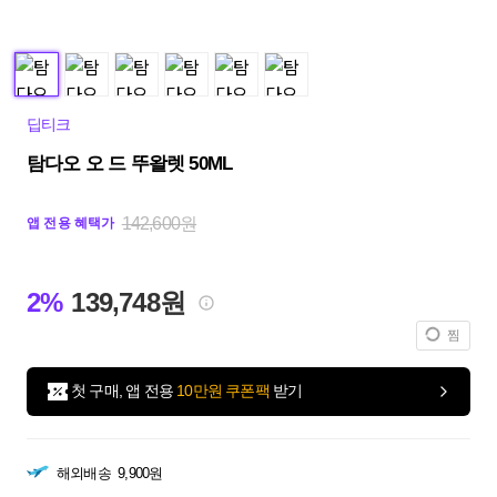
딥티크
탐다오 오 드 뚜왈렛 50ML
142,600원
앱 전용 혜택가
2%
139,748원
찜
첫 구매, 앱 전용
10만원 쿠폰팩
받기
해외배송
9,900원