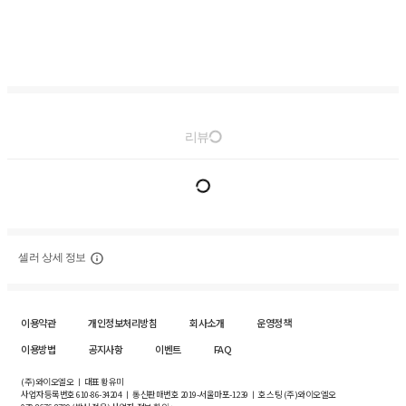
리뷰
셀러 상세 정보
이용약관
개인정보처리방침
회사소개
운영정책
이용방법
공지사항
이벤트
FAQ
(주)와이오엘오 ㅣ 대표 황유미
사업자등록번호
610-86-34204
ㅣ 통신판매번호 2019-서울마포-1239 ㅣ 호스팅 (주)와이오엘오