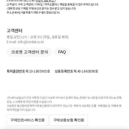
070-8676-8799 (발신 전용)
사업자 정보 확인 >
고객 문의: 우측 고객센터 / 이메일 / 카카오플러스 채널을 통해 문의 접수 부탁드립니다.
(정확한 상담 기록을 위해 유선상 문의는 접수받고 있지 않습니다)
주소 [
04004
] 서울특별시 마포구 월드컵로10길
5-6
고객센터
평일 오전 11시 ~ 오후 5시 (주말, 공휴일 제외)
E-mail : info@croket.co.kr
크로켓 고객센터 문의
FAQ
특허출원번호
제 10-1865905호
상표등록번호
제 40-1643898호
(주)와이오엘오의 사전 서면 동의 없이 크로켓 사이트의 일체의 정보, 콘텐츠 및 UI등을 상업적 목적으로 전재,
전송, 스크래핑 등 무단 사용할 수 없습니다.
크로켓은 통신판매중개자이며 통신판매의 당사자가 아닙니다. 따라서 크로켓은 상품·거래정보 및 거래에 대
하여 책임을 지지 않습니다.
구매안전서비스 확인증
구매보증보험 확인증