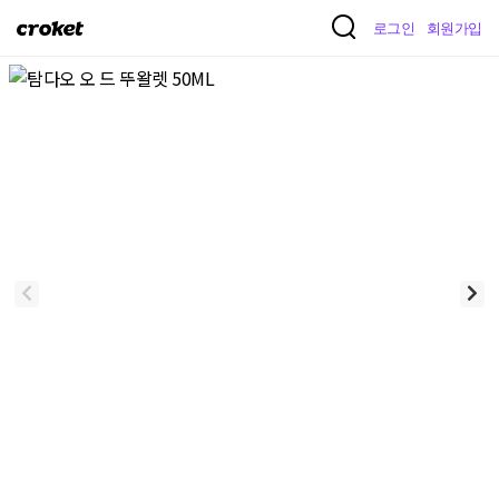
크
로그인
회원가입
로
켓