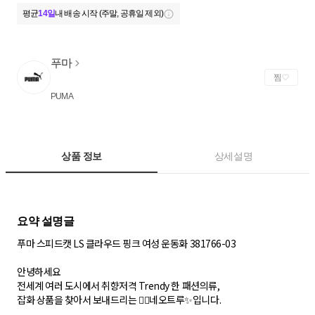
평균
14일
내 배송 시작 (주말, 공휴일 제외)
푸마
찜
PUMA
상품 정보
상세설명
푸마 스피드캣 LS 클라우드 핑크 여성 운동화 381766-03
안녕하세요
전세계 여러 도시에서 취향저격 Trendy 한 패션의류,
잡화 상품을 찾아서 보내드리는 🙇‍♂네오트루✨입니다.