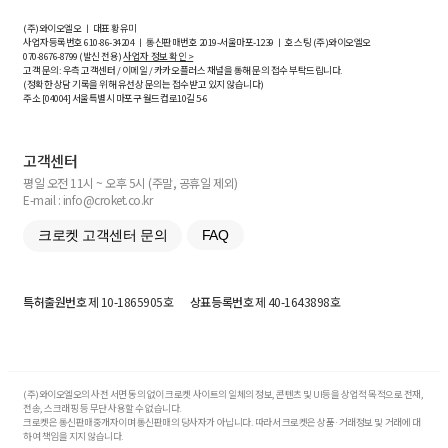
(주)와이오엘오 ㅣ 대표 황유미
사업자등록번호
610-86-34204
ㅣ 통신판매번호 2019-서울마포-1239 ㅣ 호스팅 (주)와이오엘오
070-8676-8799 (발신 전용)
사업자 정보 확인 >
고객 문의: 우측 고객센터 / 이메일 / 카카오플러스 채널을 통해 문의 접수 부탁드립니다.
(정확한 상담 기록을 위해 유선상 문의는 접수받고 있지 않습니다)
주소 [
04004
] 서울특별시 마포구 월드컵로10길
5-6
고객센터
평일 오전 11시 ~ 오후 5시 (주말, 공휴일 제외)
E-mail : info@croket.co.kr
크로켓 고객센터 문의
FAQ
특허출원번호
제 10-1865905호
상표등록번호
제 40-1643898호
(주)와이오엘오의 사전 서면 동의 없이 크로켓 사이트의 일체의 정보, 콘텐츠 및 UI등을 상업적 목적으로 전재,
전송, 스크래핑 등 무단 사용할 수 없습니다.
크로켓은 통신판매중개자이며 통신판매의 당사자가 아닙니다. 따라서 크로켓은 상품·거래정보 및 거래에 대
하여 책임을 지지 않습니다.