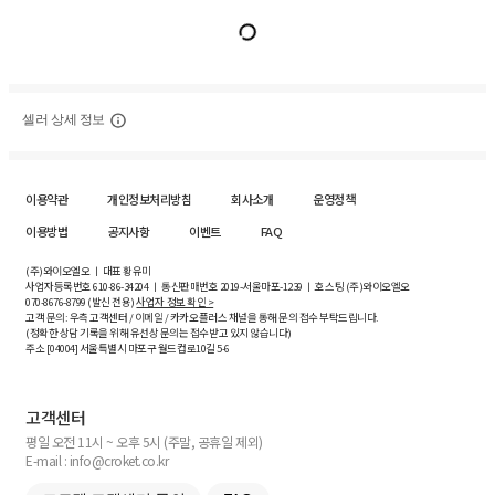
셀러 상세 정보
이용약관
개인정보처리방침
회사소개
운영정책
이용방법
공지사항
이벤트
FAQ
(주)와이오엘오 ㅣ 대표 황유미
사업자등록번호
610-86-34204
ㅣ 통신판매번호 2019-서울마포-1239 ㅣ 호스팅 (주)와이오엘오
070-8676-8799 (발신 전용)
사업자 정보 확인 >
고객 문의: 우측 고객센터 / 이메일 / 카카오플러스 채널을 통해 문의 접수 부탁드립니다.
(정확한 상담 기록을 위해 유선상 문의는 접수받고 있지 않습니다)
주소 [
04004
] 서울특별시 마포구 월드컵로10길
5-6
고객센터
평일 오전 11시 ~ 오후 5시 (주말, 공휴일 제외)
E-mail : info@croket.co.kr