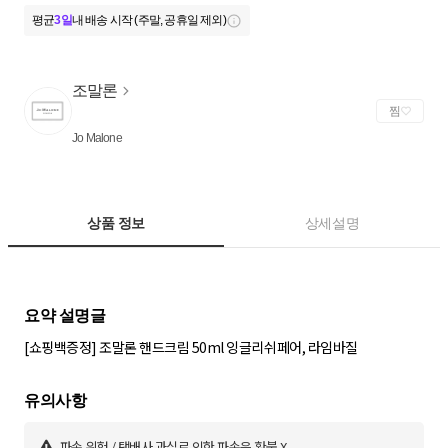
평균
3일
내 배송 시작 (주말, 공휴일 제외)
조말론
찜
Jo Malone
상품 정보
상세설명
[쇼핑백증정] 조말론 핸드크림 50ml 잉글리쉬페어, 라임바질
파손 위험 / 택배사 과실로 인한 파손은 환불 X