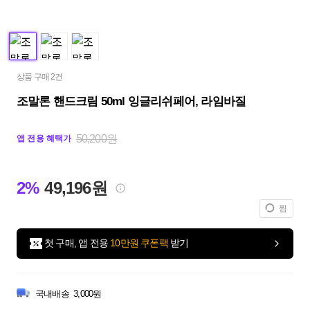
상품 구매 2건
조말론 핸드크림 50ml 잉글리쉬페어, 라임바질
50,200원
앱 전용 혜택가
2%
49,196원
찜
첫 구매, 앱 전용
10만원 쿠폰팩
받기
국내배송
3,000원