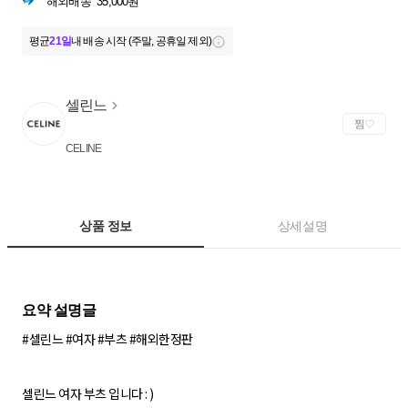
해외배송
35,000원
평균
21일
내 배송 시작 (주말, 공휴일 제외)
셀린느
찜
CELINE
상품 정보
상세설명
#셀린느 #여자 #부츠 #해외한정판
셀린느 여자 부츠 입니다 : )