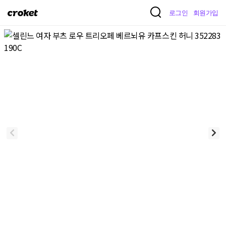
크
로그인
회원가입
로
켓