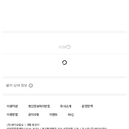
리뷰
셀러 상세 정보
이용약관
개인정보처리방침
회사소개
운영정책
이용방법
공지사항
이벤트
FAQ
(주)와이오엘오 ㅣ 대표 황유미
사업자등록번호
610-86-34204
ㅣ 통신판매번호 2019-서울마포-1239 ㅣ 호스팅 (주)와이오엘오