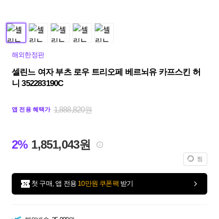
해외한정판
셀린느 여자 부츠 로우 트리오페 베르뇌유 카프스킨 허
니 352283190C
1,888,820원
앱 전용 혜택가
2%
1,851,043원
찜
첫 구매, 앱 전용
10만원 쿠폰팩
받기