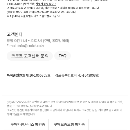
070-8676-8799 (발신 전용)
사업자 정보 확인 >
고객 문의: 우측 고객센터 / 이메일 / 카카오플러스 채널을 통해 문의 접수 부탁드립니다.
(정확한 상담 기록을 위해 유선상 문의는 접수받고 있지 않습니다)
주소 [
04004
] 서울특별시 마포구 월드컵로10길
5-6
고객센터
평일 오전 11시 ~ 오후 5시 (주말, 공휴일 제외)
E-mail : info@croket.co.kr
크로켓 고객센터 문의
FAQ
특허출원번호
제 10-1865905호
상표등록번호
제 40-1643898호
(주)와이오엘오의 사전 서면 동의 없이 크로켓 사이트의 일체의 정보, 콘텐츠 및 UI등을 상업적 목적으로 전재,
전송, 스크래핑 등 무단 사용할 수 없습니다.
크로켓은 통신판매중개자이며 통신판매의 당사자가 아닙니다. 따라서 크로켓은 상품·거래정보 및 거래에 대
하여 책임을 지지 않습니다.
구매안전서비스 확인증
구매보증보험 확인증