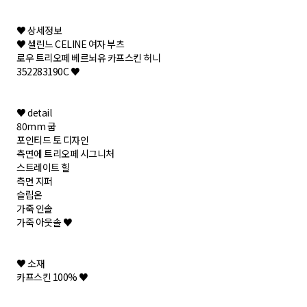
♥ 상세정보
♥ 셀린느 CELINE 여자 부츠
로우 트리오페 베르뇌유 카프스킨 허니
352283190C ♥
♥ detail
80mm 굽
포인티드 토 디자인
측면에 트리오페 시그니처
스트레이트 힐
측면 지퍼
슬립온
가죽 인솔
가죽 아웃솔 ♥
♥ 소재
카프스킨 100% ♥