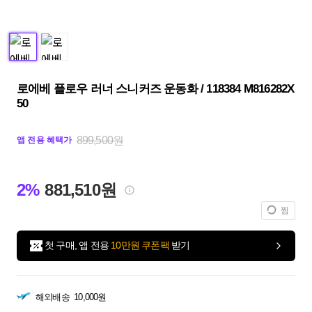
로에베 플로우 러너 스니커즈 운동화 / 118384 M816282X
50
899,500원
앱 전용 혜택가
2%
881,510원
찜
첫 구매, 앱 전용
10만원 쿠폰팩
받기
해외배송
10,000원