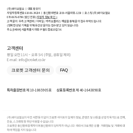
(주)와이오엘오 ㅣ 대표 황유미
사업자등록번호
610-86-34204
ㅣ 통신판매번호 2019-서울마포-1239 ㅣ 호스팅 (주)와이오엘오
070-8676-8799 (발신 전용)
사업자 정보 확인 >
고객 문의: 우측 고객센터 / 이메일 / 카카오플러스 채널을 통해 문의 접수 부탁드립니다.
(정확한 상담 기록을 위해 유선상 문의는 접수받고 있지 않습니다)
주소 [
04004
] 서울특별시 마포구 월드컵로10길
5-6
고객센터
평일 오전 11시 ~ 오후 5시 (주말, 공휴일 제외)
E-mail : info@croket.co.kr
크로켓 고객센터 문의
FAQ
특허출원번호
제 10-1865905호
상표등록번호
제 40-1643898호
(주)와이오엘오의 사전 서면 동의 없이 크로켓 사이트의 일체의 정보, 콘텐츠 및 UI등을 상업적 목적으로 전재,
전송, 스크래핑 등 무단 사용할 수 없습니다.
크로켓은 통신판매중개자이며 통신판매의 당사자가 아닙니다. 따라서 크로켓은 상품·거래정보 및 거래에 대
하여 책임을 지지 않습니다.