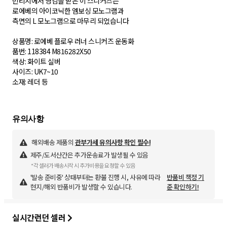
빈티지에서 영감을 받은 이 스니커즈는
로에베의 아이코닉한 엠보싱 모노그램과
측면의 L 모노그램으로 마무리 되었습니다
상품명: 로에베 플로우 러너 스니커즈 운동화
품번: 118384 M816282X50
색상: 화이트 실버
사이즈: UK7~10
소재: 레더 등
해외배송 제품의
관부가세 유의사항 확인 필수!
제주/도서산간은 추가운송료가 발생될 수 있음
*각 셀러가 배송시작 시 추가비용을 요청할 수 있음
'발송 준비중' 상태부터는 환불 진행 시, 사유에 따라
반품비 책정 기
현지/해외 반품비가 발생할 수 있습니다.
준 확인하기!
실시간런던 셀러