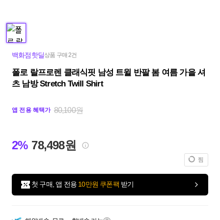
백화점핫딜
상품 구매 2건
폴로 랄프로렌 클래식핏 남성 트윌 반팔 봄 여름 가을 셔
츠 남방 Stretch Twill Shirt
80,100원
앱 전용 혜택가
2%
78,498원
찜
첫 구매, 앱 전용
10만원 쿠폰팩
받기