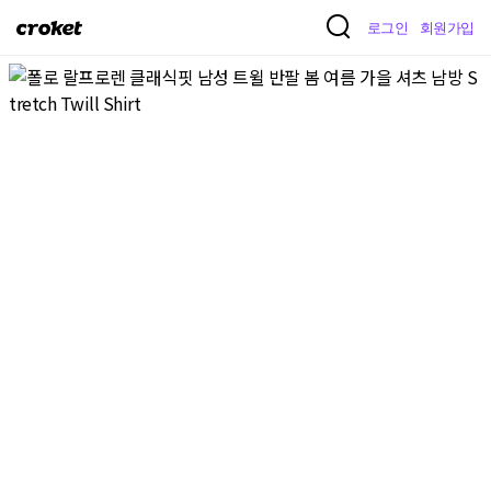
크
로그인
회원가입
로
켓