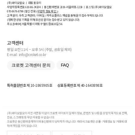
(주)와이오엘오 ㅣ 대표 황유미
사업자등록번호
610-86-34204
ㅣ 통신판매번호 2019-서울마포-1239 ㅣ 호스팅 (주)와이오엘오
070-8676-8799 (발신 전용)
사업자 정보 확인 >
고객 문의: 우측 고객센터 / 이메일 / 카카오플러스 채널을 통해 문의 접수 부탁드립니다.
(정확한 상담 기록을 위해 유선상 문의는 접수받고 있지 않습니다)
주소 [
04004
] 서울특별시 마포구 월드컵로10길
5-6
고객센터
평일 오전 11시 ~ 오후 5시 (주말, 공휴일 제외)
E-mail : info@croket.co.kr
크로켓 고객센터 문의
FAQ
특허출원번호
제 10-1865905호
상표등록번호
제 40-1643898호
(주)와이오엘오의 사전 서면 동의 없이 크로켓 사이트의 일체의 정보, 콘텐츠 및 UI등을 상업적 목적으로 전재,
전송, 스크래핑 등 무단 사용할 수 없습니다.
크로켓은 통신판매중개자이며 통신판매의 당사자가 아닙니다. 따라서 크로켓은 상품·거래정보 및 거래에 대
하여 책임을 지지 않습니다.