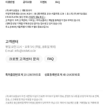
이용방법
공지사항
이벤트
FAQ
(주)와이오엘오 ㅣ 대표 황유미
사업자등록번호
610-86-34204
ㅣ 통신판매번호 2019-서울마포-1239 ㅣ 호스팅 (주)와이오엘오
070-8676-8799 (발신 전용)
사업자 정보 확인 >
고객 문의: 우측 고객센터 / 이메일 / 카카오플러스 채널을 통해 문의 접수 부탁드립니다.
(정확한 상담 기록을 위해 유선상 문의는 접수받고 있지 않습니다)
주소 [
04004
] 서울특별시 마포구 월드컵로10길
5-6
고객센터
평일 오전 11시 ~ 오후 5시 (주말, 공휴일 제외)
E-mail : info@croket.co.kr
크로켓 고객센터 문의
FAQ
특허출원번호
제 10-1865905호
상표등록번호
제 40-1643898호
(주)와이오엘오의 사전 서면 동의 없이 크로켓 사이트의 일체의 정보, 콘텐츠 및 UI등을 상업적 목적으로 전재,
전송, 스크래핑 등 무단 사용할 수 없습니다.
크로켓은 통신판매중개자이며 통신판매의 당사자가 아닙니다. 따라서 크로켓은 상품·거래정보 및 거래에 대