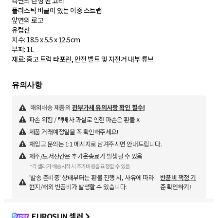
측면의 탄성 펜 고리
플라스틱 버클이 있는 이중 스트랩
앞면의 로고
유럽산
치수: 18.5 x 5.5 x 12.5cm
부피: 1L
재료: 중고 트럭 타포린, 안전 벨트 및 자전거 내부 튜브
해외배송 제품의
관부가세 유의사항 확인 필수!
파손 위험 / 택배사 과실로 인한 파손은 환불 X
제품 거래예정일을 꼭 확인해주세요!
재입고 문의는 1:1 메시지로 남겨주시면 안내드립니다.
제주/도서산간은 추가운송료가 발생될 수 있음
*각 셀러가 배송시작 시 추가비용을 요청할 수 있음
'발송 준비중' 상태부터는 환불 진행 시, 사유에 따라
반품비 책정 기
현지/해외 반품비가 발생할 수 있습니다.
준 확인하기!
EUROSUN 셀러