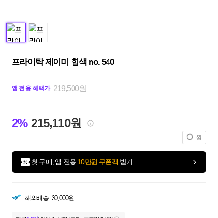
프라이탁 제이미 힙색 no. 540
219,500원
앱 전용 혜택가
2%
215,110원
찜
첫 구매, 앱 전용
10만원 쿠폰팩
받기
해외배송
30,000원