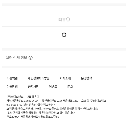
리뷰
셀러 상세 정보
이용약관
개인정보처리방침
회사소개
운영정책
이용방법
공지사항
이벤트
FAQ
(주)와이오엘오 ㅣ 대표 황유미
사업자등록번호
610-86-34204
ㅣ 통신판매번호 2019-서울마포-1239 ㅣ 호스팅 (주)와이오엘오
070-8676-8799 (발신 전용)
사업자 정보 확인 >
고객 문의: 우측 고객센터 / 이메일 / 카카오플러스 채널을 통해 문의 접수 부탁드립니다.
(정확한 상담 기록을 위해 유선상 문의는 접수받고 있지 않습니다)
주소 [
04004
] 서울특별시 마포구 월드컵로10길
5-6