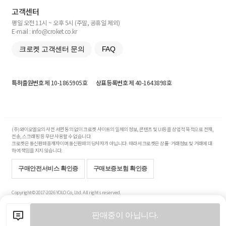
고객센터
평일 오전 11시 ~ 오후 5시 (주말, 공휴일 제외)
E-mail : info@croket.co.kr
크로켓 고객센터 문의
FAQ
특허출원번호
제 10-1865905호
상표등록번호
제 40-1643898호
(주)와이오엘오의 사전 서면 동의 없이 크로켓 사이트의 일체의 정보, 콘텐츠 및 UI등을 상업적 목적으로 전재,
전송, 스크래핑 등 무단 사용할 수 없습니다.
크로켓은 통신판매중개자이며 통신판매의 당사자가 아닙니다. 따라서 크로켓은 상품·거래정보 및 거래에 대
하여 책임을 지지 않습니다.
구매안전서비스 확인증
구매보증보험 확인증
Copyright© 2017-2026 YOLO Co, Ltd. All rights reserved.
판매중이 아닙니다.