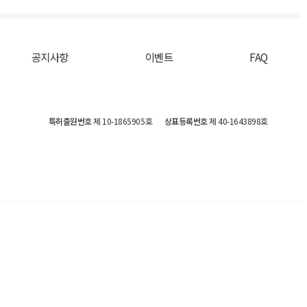
공지사항
이벤트
FAQ
특허출원번호
제 10-1865905호
상표등록번호
제 40-1643898호