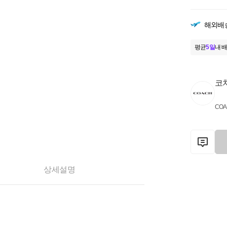
해외배
평균
5일
내 배
코
COA
상세설명