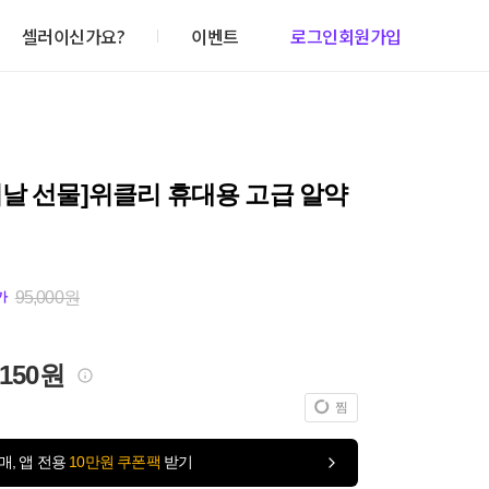
셀러이신가요?
이벤트
로그인
회원가입
날 선물]위클리 휴대용 고급 알약
95,000원
가
,150원
찜
매, 앱 전용
10만원 쿠폰팩
받기