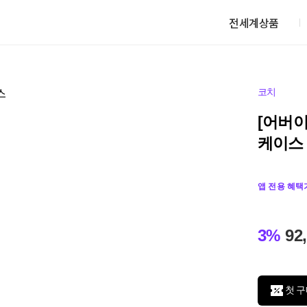
전세계상품
코치
[어버이
케이스
앱 전용 혜택
3%
92
첫 구