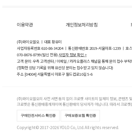
이용약관
개인정보처리방침
(주)와이오엘오 ㅣ 대표 황유미
사업자등록번호
610-86-34204
ㅣ 통신판매번호 2019-서울마포-1239 ㅣ 호
070-8676-8799 (발신 전용)
사업자 정보 확인 >
고객 문의: 우측 고객센터 / 이메일 / 카카오플러스 채널을 통해 문의 접수 부
(정확한 상담 기록을 위해 유선상 문의는 접수받고 있지 않습니다)
주소 [
04004
] 서울특별시 마포구 월드컵로10길
5-6
(주)와이오엘오의 사전 서면 동의 없이 크로켓 사이트의 일체의 정보, 콘텐츠 및 
크로켓은 통신판매중개자이며 통신판매의 당사자가 아닙니다. 따라서 크로켓은
구매안전서비스 확인증
구매보증보험 확인증
Copyright© 2017-2026 YOLO Co, Ltd. All rights reserved.